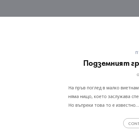
П
Подземният г
На пръв поглед в малко виетнам
няма нищо, което заслужава спе
Но въпреки това то е известно…
CONT