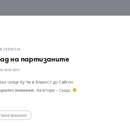
ЪТЕПИСИ
рад на партизаните
ON
20.07.2013
ско селце Ку Чи в близост до Сайгон
циално внимание. На втори – също.
INUE READING