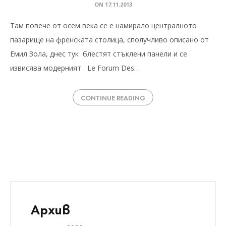
ON
17.11.2013
Там повече от осем века се е намирало централното
пазарище на френската столица, сполучливо описано от
Емил Зола, днес тук блестят стъклени панели и се
извисява модерният Le Forum Des…
CONTINUE READING
Архив