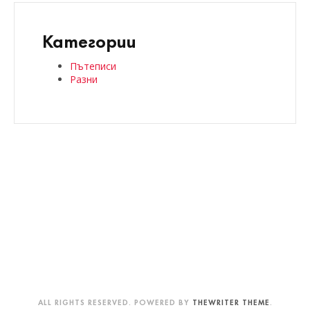
Категории
Пътеписи
Разни
ALL RIGHTS RESERVED. POWERED BY
THEWRITER THEME
.