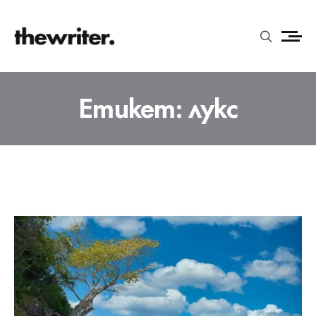
Етикет:
лукс