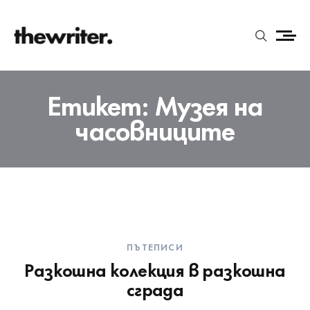
Етикет:
Музея на
часовниците
ПЪТЕПИСИ
Разкошна колекция в разкошна
сграда