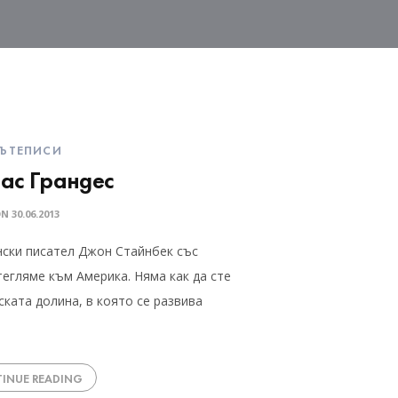
ЪТЕПИСИ
ас Грандес
ON
30.06.2013
нски писател Джон Стайнбек със
тегляме към Америка. Няма как да сте
ката долина, в която се развива
INUE READING