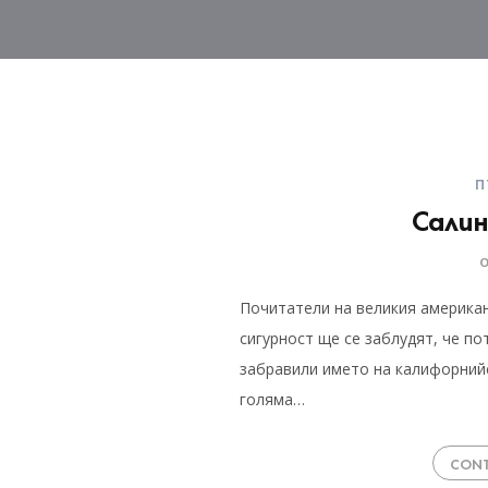
П
Салин
Почитатели на великия америка
сигурност ще се заблудят, че по
забравили името на калифорнийс
голяма…
CONT