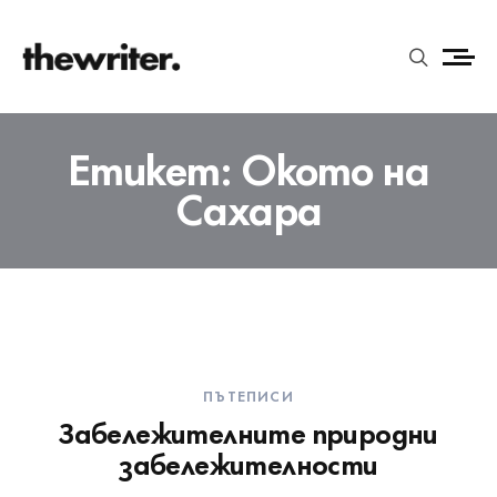
Етикет:
Окото на
Сахара
ПЪТЕПИСИ
Забележителните природни
забележителности