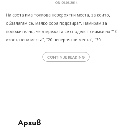
ON
09.06.2014
На света има толкова невероятни места, за които,
обзалагам се, малко хора подозират. Намирам за
положително, че в мрежата се споделят снимки на “10
изоставени места”, “20 невероятни места”, “30…
CONTINUE READING
Архив