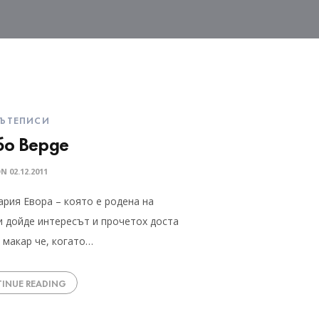
ЪТЕПИСИ
бо Верде
ON
02.12.2011
рия Евора – която е родена на
и дойде интересът и прочетох доста
 макар че, когато…
INUE READING