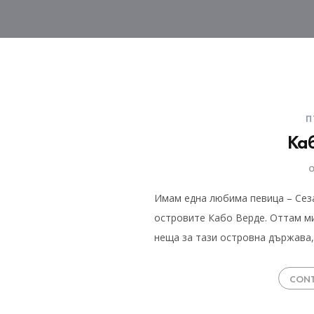
П
Ка
Имам една любима певица – Сеза
островите Кабо Верде. Оттам м
неща за тази островна държава,
CONT