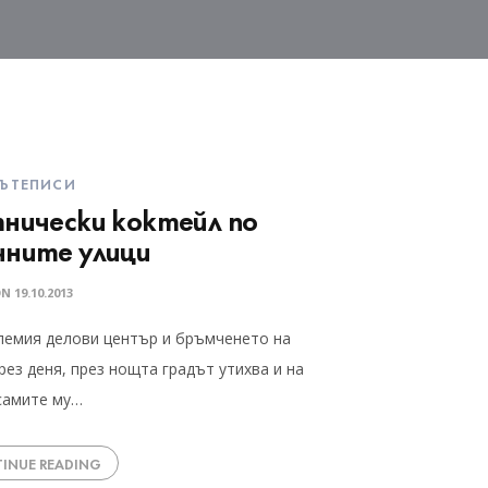
ЪТЕПИСИ
тнически коктейл по
чните улици
ON
19.10.2013
олемия делови център и бръмченето на
ез деня, през нощта градът утихва и на
 самите му…
INUE READING