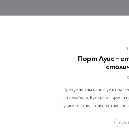
П
Порт Луис – е
столи
През деня там цари шумът на г
автомобили. Буквално гърмящ пр
улиците става толкова тихо, че
CONT