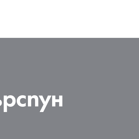
ърспун