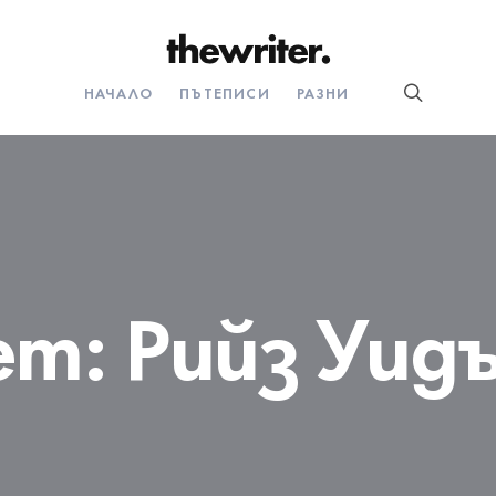
НАЧАЛО
ПЪТЕПИСИ
РАЗНИ
ет:
Рийз Уид