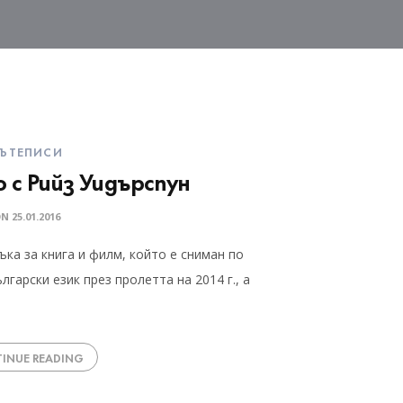
ЪТЕПИСИ
 с Рийз Уидърспун
ON
25.01.2016
ка за книга и филм, който е сниман по
лгарски език през пролетта на 2014 г., а
INUE READING