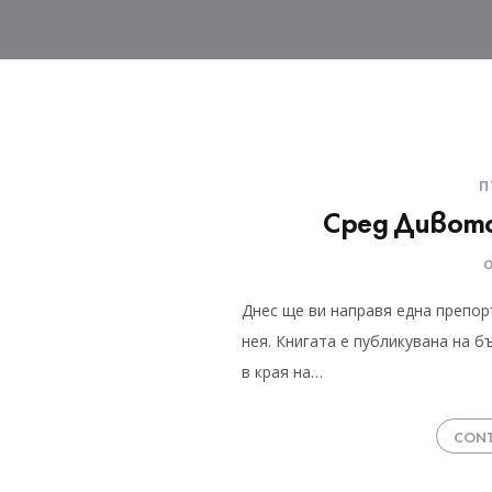
П
Сред Дивото
Днес ще ви направя една препоръ
нея. Книгата е публикувана на бъ
в края на…
CONT