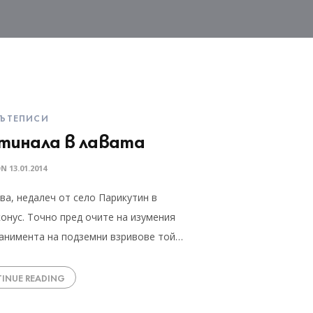
ЪТЕПИСИ
стинала в лавата
ON
13.01.2014
ва, недалеч от село Парикутин в
конус. Точно пред очите на изумения
панимента на подземни взривове той…
INUE READING