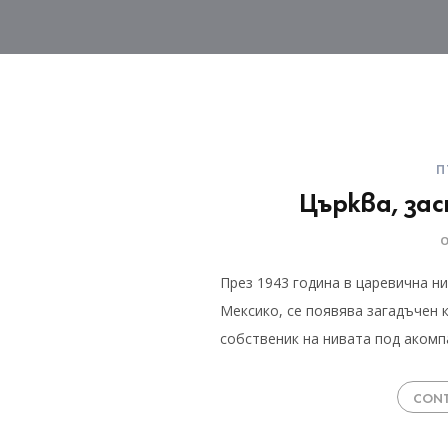
П
Църква, за
През 1943 година в царевична ни
Мексико, се появява загадъчен 
собственик на нивата под аком
CONT