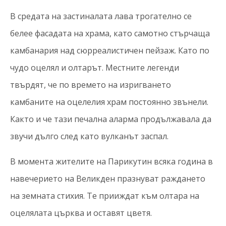
В средата на застиналата лава трогателно се
белее фасадата на храма, като самотно стърчаща
камбанария над сюрреалистичен пейзаж. Като по
чудо оцелял и олтарът. Местните легенди
твърдят, че по времето на изригването
камбаните на оцелелия храм постоянно звънели.
Както и че тази печална аларма продължавала да
звучи дълго след като вулканът заспал.
В момента жителите на Парикутин всяка година в
навечерието на Великден празнуват раждането
на земната стихия. Те прииждат към олтара на
оцелялата църква и оставят цветя.