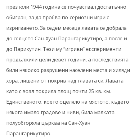
през юли 1944 година се почувствал достатъчно
обигран, за да пробва по-сериозни игри с
изригването. За седем месеца лавата се добрала
до селцето Сан-Хуан Парангарикутиро, а после и
до Парикутин. Тези му “игриви” eксперименти
продължили цели девет години, а последствията
били няколко разрушени населени места и хиляди
хора, лишени от покрив над главата си. Лавата
като с воал покрила площ почти 25 кв. км.
Единственото, което оцеляло на мястото, където
някога имало градове и ниви, била малката
полуобгоряла църква на Сан-Хуан
Парангарикутиро.