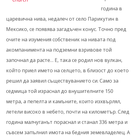
година в
царевична нива, недалеч от село Парикутин в
Мексико, се появява загадъчен конус. Точно пред
очите на изумения собственик на нивата под
акомпанимента на подземни взривове той
започнал да расте… Е, така се родил нов вулкан,
който приел името на селцето, в близост до което
решил да заявил съществуванието си. Само за
седмица той израснал до внушителните 150
метра, а пепелта и камъните, които изхвърлял,
летели високо в небето, почти на километър. След
година малчуганът пораснал и станал 336 метра и
съвсем запълнил имота на бедния земевладелец. А