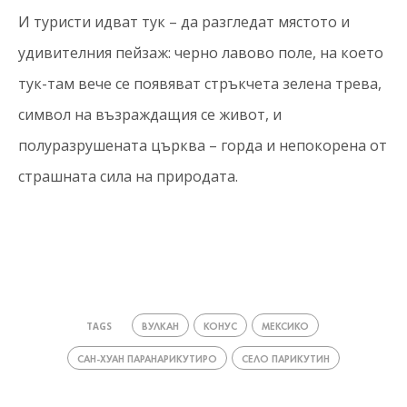
И туристи идват тук – да разгледат мястото и
удивителния пейзаж: черно лавово поле, на което
тук-там вече се появяват стръкчета зелена трева,
символ на възраждащия се живот, и
полуразрушената църква – горда и непокорена от
страшната сила на природата.
ВУЛКАН
КОНУС
МЕКСИКО
TAGS
САН-ХУАН ПАРАНАРИКУТИРО
СЕЛО ПАРИКУТИН