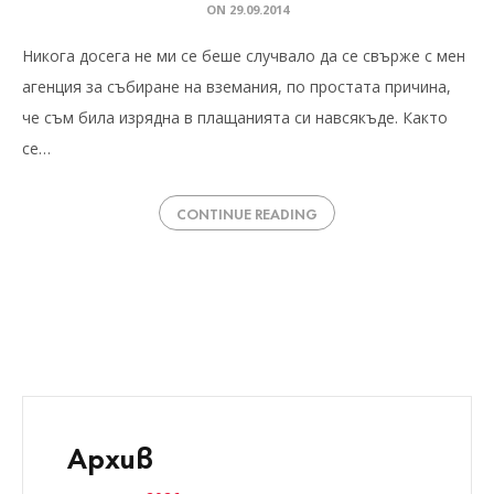
ON
29.09.2014
Никога досега не ми се беше случвало да се свърже с мен
агенция за събиране на вземания, по простата причина,
че съм била изрядна в плащанията си навсякъде. Както
се…
CONTINUE READING
Архив