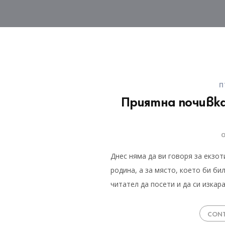
П
Приятна почивка
Днес няма да ви говоря за екзо
родина, а за място, което би б
читател да посети и да си изкар
CONT