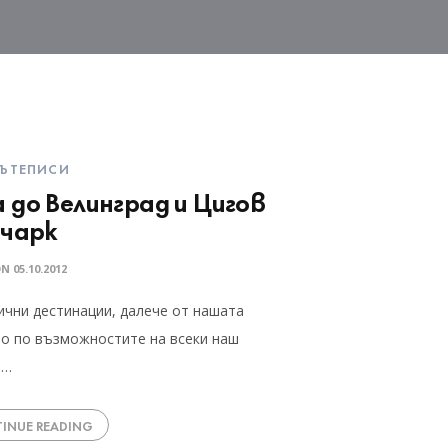
ЪТЕПИСИ
 до Велинград и Цигов
чарк
ON
05.10.2012
тични дестинации, далече от нашата
ило по възможностите на всеки наш
а…
INUE READING