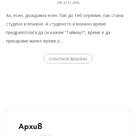
ON
27.11.2015
Ах, есен, дъждовна есен. Пак до теб опряхме, пак стана
студено и влажно. А студеното и влажно време
предразполага да си кажем “Таймаут”, време е да
прекараме малко време у…
CONTINUE READING
Архив