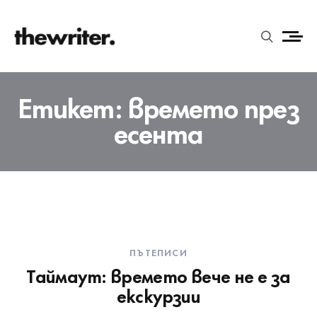
Етикет:
времето през
есента
ПЪТЕПИСИ
Таймаут: времето вече не е за
екскурзии