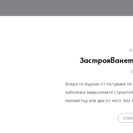
П
Застрояванет
Вчера се върнах от пътуване п
забележа замръзените строителн
километър или два от него. Без
CONT