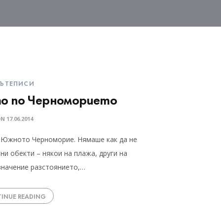
ЪТЕПИСИ
о по Черноморието
ON
17.06.2014
о Южното Черноморие. Нямаше как да не
и обекти – някои на плажа, други на
 значение разстоянието,…
INUE READING