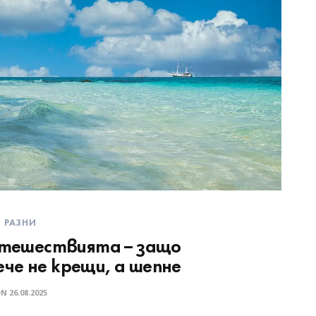
РАЗНИ
пътешествията – защо
че не крещи, а шепне
ON
26.08.2025