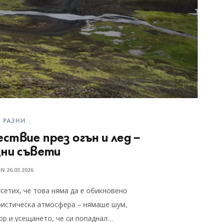
РАЗНИ
ствие през огън и лед –
зни съвети
ON
26.03.2026
сетих, че това няма да е обикновено
ристическа атмосфера – нямаше шум,
ор и усещането, че си попаднал…