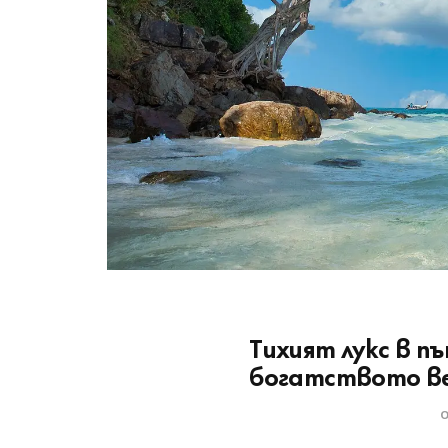
Тихият лукс в 
богатството ве