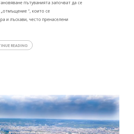
тановяване пътуванията започват да се
 „отмъщение “, които се
ра и лъскави, често пренаселени
INUE READING