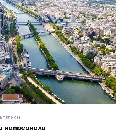
ЪТЕПИСИ
а напреднали