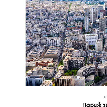
П
Париж з