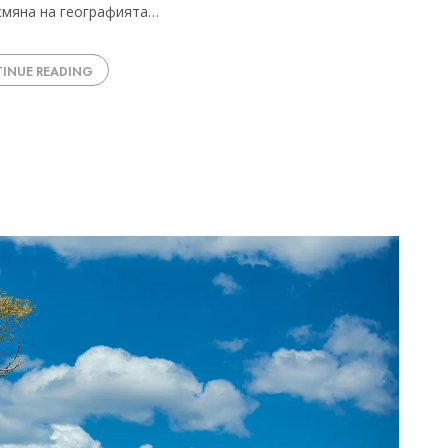
смяна на географията…
INUE READING