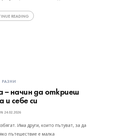
INUE READING
РАЗНИ
 – начин да откриеш
 и себе си
ON
24.02.2026
избягат. Има други, които пътуват, за да
сяко пътешествие е малка