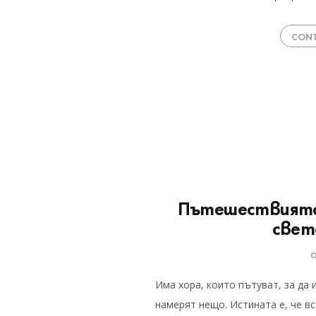
CONT
Пътешествията
света
Има хора, които пътуват, за да 
намерят нещо. Истината е, че в