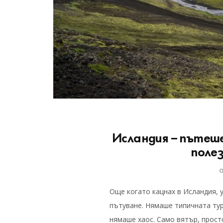
Исландия – пътеше
поле
Още когато кацнах в Исландия, у
пътуване. Нямаше типичната ту
нямаше хаос. Само вятър, прост