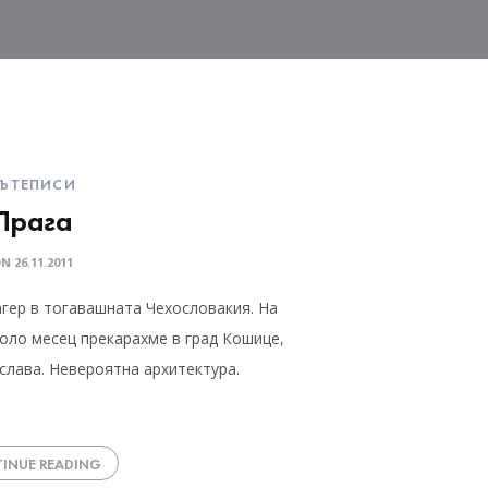
ЪТЕПИСИ
Прага
ON
26.11.2011
агер в тогавашната Чехословакия. На
коло месец прекарахме в град Кошице,
слава. Невероятна архитектура.
INUE READING