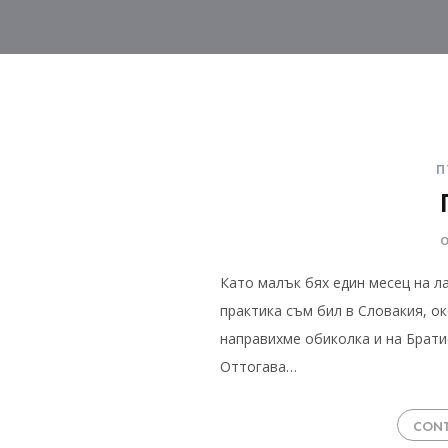
П
Като малък бях един месец на л
практика съм бил в Словакия, о
направихме обиколка и на Брати
Оттогава…
CONT