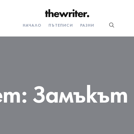
НАЧАЛО
ПЪТЕПИСИ
РАЗНИ
ет:
Замъкът 