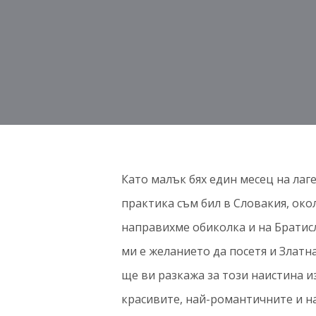
Като малък бях един месец на лаг
практика съм бил в Словакия, око
направихме обиколка и на Братис
ми е желанието да посетя и Златна
ще ви разкажа за този наистина и
красивите, най-романтичните и н