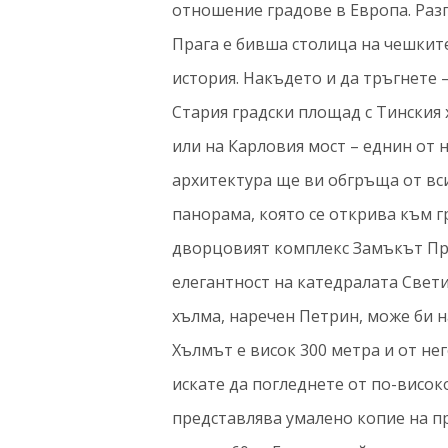
отношение градове в Европа. Разп
Прага е бивша столица на чешките
история. Накъдето и да тръгнете 
Стария градски площад с Тинския 
или на Карловия мост – еднин от 
архитектура ще ви обгръща от вс
панорама, която се открива към г
дворцовият комплекс Замъкът Пра
елегантност на катедралата Свети
хълма, наречен Петрин, може би 
Хълмът е висок 300 метра и от нег
искате да погледнете от по-високо
представлява умалено копие на п