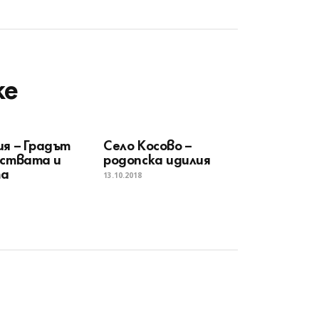
ke
ия – Градът
Село Косово –
уствата и
родопска идилия
та
13.10.2018