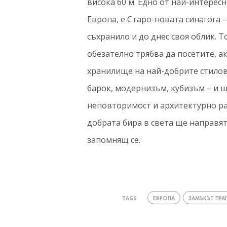
висока 60 м. Едно от най-интерес
Европа, е Старо-новата синагога –
съхранило и до днес своя облик. Т
обезателно трябва да посетите, ако
хранилище на най-добрите стилов
барок, модернизъм, кубизъм – и щ
неповторимост и архитектурно раз
добрата бира в света ще направят
запомнящ се.
ЕВРОПА
ЗАМЪКЪТ ПРА
TAGS