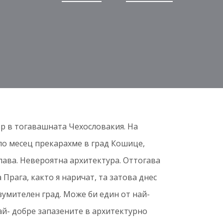
ер в тогавашната Чехословакия. На
ло месец прекарахме в град Кошице,
лава. Невероятна архитектура. Оттогава
 Прага, както я наричат, та затова днес
зумителен град. Може би един от най-
ай- добре запазените в архитектурно