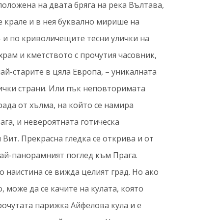
оложена на двата бряга на река Вълтава,
 крале и в нея буквално мирише на
– и по криволичещите тесни улички на
храм и кметството с прочутия часовник,
най-старите в цяла Европа, – уникалната
ички страни. Или пък неповторимата
рада от хълма, на който се намира
га, и невероятната готическа
 Вит. Прекрасна гледка се открива и от
най-панорамният поглед към Прага.
о наистина се вижда целият град. Но ако
, може да се качите на кулата, която
рочутата парижка Айфелова кула и е