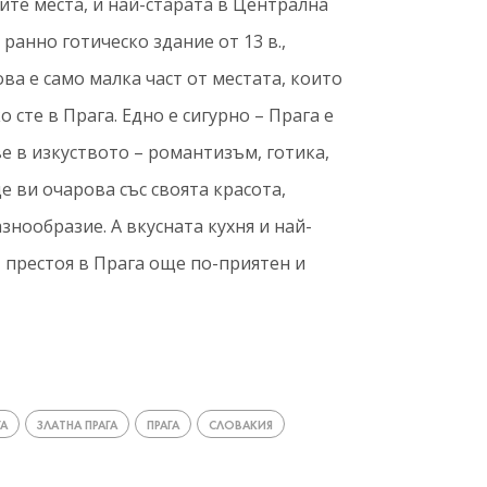
ните места, и най-старата в Централна
 ранно готическо здание от 13 в.,
ова е само малка част от местата, които
 сте в Прага. Едно е сигурно – Прага е
е в изкуството – романтизъм, готика,
е ви очарова със своята красота,
нообразие. А вкусната кухня и най-
 престоя в Прага още по-приятен и
ГА
ЗЛАТНА ПРАГА
ПРАГА
СЛОВАКИЯ