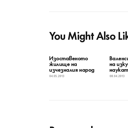
You Might Also Li
Изоставеното
Валенс
жилище на
на изк
изчезналия народ
наука
04.05.2013
08.04.2013