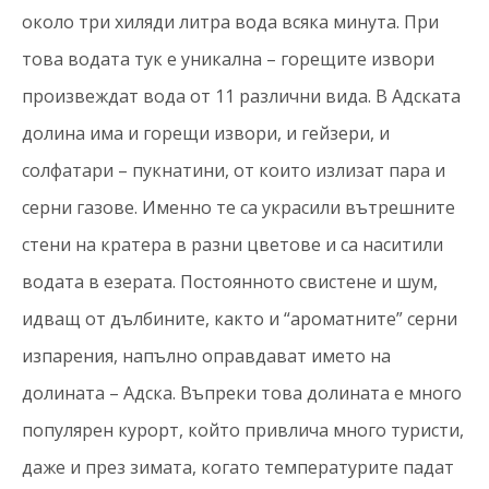
около три хиляди литра вода всяка минута. При
това водата тук е уникална – горещите извори
произвеждат вода от 11 различни вида. В Адската
долина има и горещи извори, и гейзери, и
солфатари – пукнатини, от които излизат пара и
серни газове. Именно те са украсили вътрешните
стени на кратера в разни цветове и са наситили
водата в езерата. Постоянното свистене и шум,
идващ от дълбините, както и “ароматните” серни
изпарения, напълно оправдават името на
долината – Адска. Въпреки това долината е много
популярен курорт, който привлича много туристи,
даже и през зимата, когато температурите падат