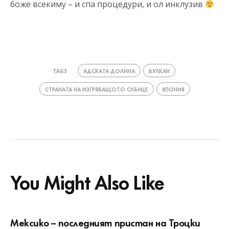
боже всекиму – и спа процедури, и ол инклузив
АДСКАТА ДОЛИНА
ВУЛКАН
TAGS
СТРАНАТА НА ИЗГРЯВАЩОТО СЛЪНЦЕ
ЯПОНИЯ
You Might Also Like
Мексико – последният пристан на Троцки