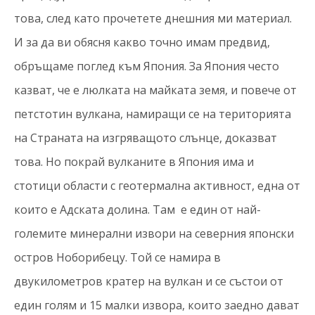
това, след като прочетете днешния ми материал.
И за да ви обясня какво точно имам предвид,
обръщаме поглед към Япония. За Япония често
казват, че е люлката на майката земя, и повече от
петстотин вулкана, намиращи се на територията
на Страната на изгряващото слънце, доказват
това. Но покрай вулканите в Япония има и
стотици области с геотермална активност, една от
които е Адската долина. Там е един от най-
големите минерални извори на северния японски
остров Ноборибецу. Той се намира в
двукилометров кратер на вулкан и се състои от
един голям и 15 малки извора, които заедно дават