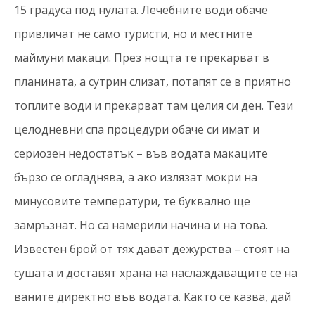
15 градуса под нулата. Лечебните води обаче
привличат не само туристи, но и местните
маймуни макаци. През нощта те прекарват в
планината, а сутрин слизат, потапят се в приятно
топлите води и прекарват там целия си ден. Тези
целодневни спа процедури обаче си имат и
сериозен недостатък – във водата макаците
бързо се огладнява, а ако излязат мокри на
минусовите температури, те буквално ще
замръзнат. Но са намерили начина и на това.
Известен брой от тях дават дежурства – стоят на
сушата и доставят храна на наслаждаващите се на
ваните директно във водата. Както се казва, дай