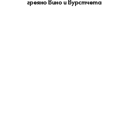
греяно вино и вурстчета