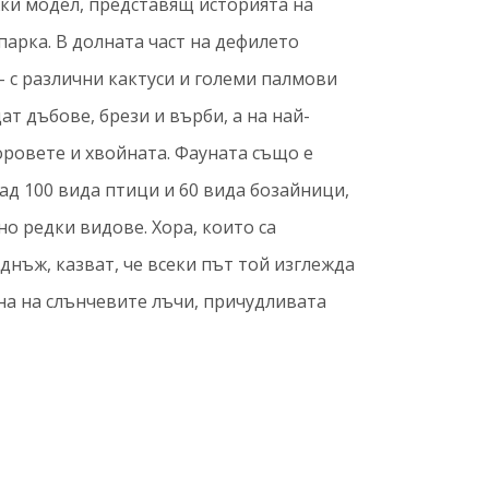
жки модел, представящ историята на
парка. В долната част на дефилето
 с различни кактуси и големи палмови
ат дъбове, брези и върби, а на най-
оровете и хвойната. Фауната също е
ад 100 вида птици и 60 вида бозайници,
о редки видове. Хора, които са
нъж, казват, че всеки път той изглежда
на на слънчевите лъчи, причудливата