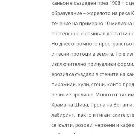
каньон е създаден през 1908 г. с
образувание – ждрелото на река 
течение на примерно 10 милиона 
постепенно е отмивал достатъчно 
Но днес огромното пространство 
и тесни протоци в земята. То е из
изключително причудливи форми.
ерозия са създали в стените на к
пирамиди, кули, стени, които пре
величие зрелище. Много от тях им
Храма на Шива, Трона на Вотан и 
лабиринт, както и гигантските ст
се жълти, розови, червени и кафя