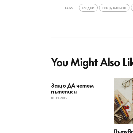
ГЛЕДКИ
ГРАНД КАНЬОН
TAGS
You Might Also Li
Защо ДА четем
пътеписи
03.11.2015
Пътува