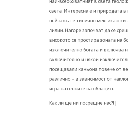
най-всеобхватният в света геоло
света. Интересна е и природата в 
пейзажът е типично мексикански –
лилии. Нагоре започват да се срещ
високото се простира зоната на б
изключително богата и включва н
включително и някои изключителн
посещавали каньона повече от вед
различно – в зависимост от накло
игра на сенките на облаците.
Как ли ще ни посрещне нас?! J