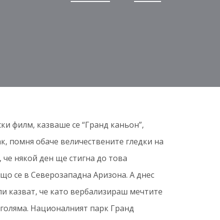
и филм, казваше се “Гранд каньон”,
к, помня обаче величествените гледки на
 че някой ден ще стигна до това
що се в Северозападна Аризона. А днес
ли казват, че като вербализираш мечтите
о-голяма. Националният парк Гранд