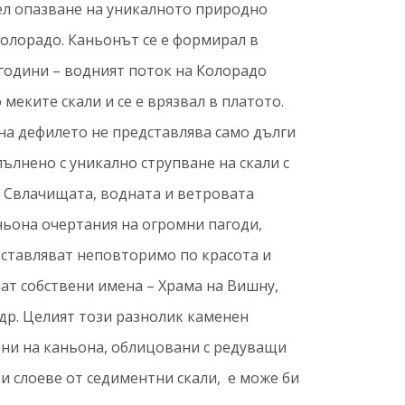
 цел опазване на уникалното природно
Колорадо. Каньонът се е формирал в
години – водният поток на Колорадо
меките скали и се е врязвал в платото.
на дефилето не представлява само дълги
пълнено с уникално струпване на скали с
 Свлачищата, водната и ветровата
аньона очертания на огромни пагоди,
дставляват неповторимо по красота и
ат собствени имена – Храма на Вишну,
др. Целият този разнолик каменен
ени на каньона, облицовани с редуващи
ви слоеве от седиментни скали, е може би