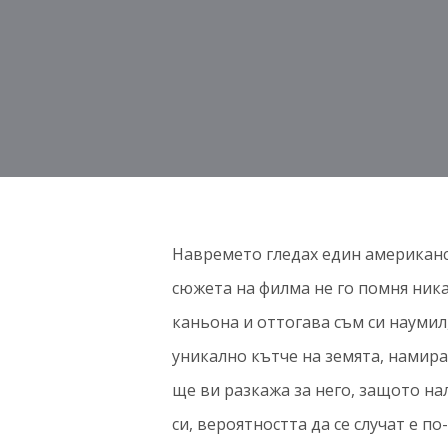
Навремето гледах един американск
сюжета на филма не го помня ника
каньона и оттогава съм си наумил,
уникално кътче на земята, намира
ще ви разкажа за него, защото на
си, вероятността да се случат е п