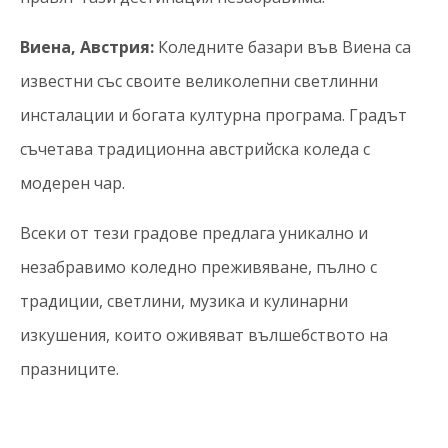
Виена, Австрия:
Коледните базари във Виена са
известни със своите великолепни светлинни
инсталации и богата културна програма. Градът
съчетава традиционна австрийска коледа с
модерен чар.
Всеки от тези градове предлага уникално и
незабравимо коледно преживяване, пълно с
традиции, светлини, музика и кулинарни
изкушения, които оживяват вълшебството на
празниците.