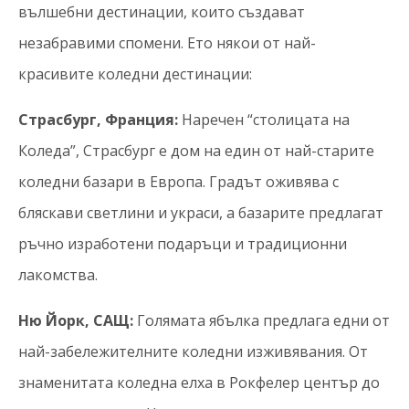
вълшебни дестинации, които създават
незабравими спомени. Ето някои от най-
красивите коледни дестинации:
Страсбург, Франция:
Наречен “столицата на
Коледа”, Страсбург е дом на един от най-старите
коледни базари в Европа. Градът оживява с
бляскави светлини и украси, а базарите предлагат
ръчно изработени подаръци и традиционни
лакомства.
Ню Йорк, САЩ:
Голямата ябълка предлага едни от
най-забележителните коледни изживявания. От
знаменитата коледна елха в Рокфелер център до