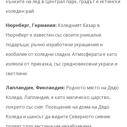
кънките на лед в Централ парк, градът е истински
коледен рай.
Нюрнберг, Германия:
Коледният базар в
Нюрнберг е известен със своите уникални
подаръци, ръчно изработени украшения и
изобилие от коледни сладки. Атмосферата е като
излязла от приказка, със средновековни украси и
светлини.
Лапландия, Финландия:
Родното място на Дядо
Коледа, Лапландия, е като магическо царство,
покрито със сняг. Посещение на дома на Дядо
Коледа и шансът да видите Северното сияние
правят тази дестинация незабравима.