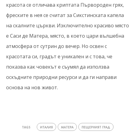
красота се отличава криптата Първороден грях,
фреските в нея се считат за Сикстинската капела
на скалните църкви. Изключително красиво място
е Саси де Матера, място, в което цари вълшебна
атмосфера от сутрин до вечер. Но освен с
красотата си, градът е уникален и с това, че
показва как човекът е съумял да използва
оскъдните природни ресурси и да ги направи
основа на нов живот.
ИТАЛИЯ
МАТЕРА
ПЕЩЕРНИЯТ ГРАД
TAGS