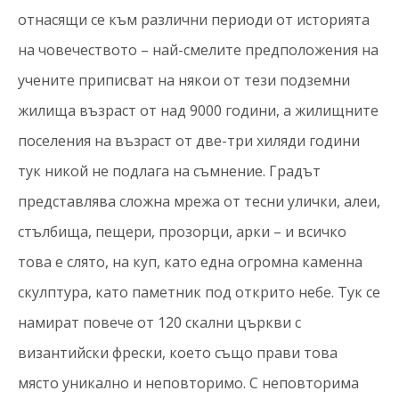
отнасящи се към различни периоди от историята
на човечеството – най-смелите предположения на
учените приписват на някои от тези подземни
жилища възраст от над 9000 години, а жилищните
поселения на възраст от две-три хиляди години
тук никой не подлага на съмнение. Градът
представлява сложна мрежа от тесни улички, алеи,
стълбища, пещери, прозорци, арки – и всичко
това е слято, на куп, като една огромна каменна
скулптура, като паметник под открито небе. Тук се
намират повече от 120 скални църкви с
византийски фрески, което също прави това
място уникално и неповторимо. С неповторима