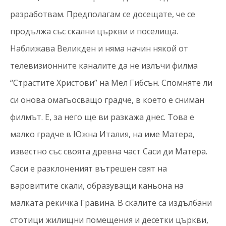
разработвам. Предполагам се досещате, че се
продължа със скални църкви и поселища.
Наближава Великден и няма начин някой от
телевизионните каналите да не излъчи филма
“Страстите Христови” на Мел Гибсън. Спомняте ли
си онова омагьосващо градче, в което е сниман
филмът. Е, за него ще ви разкажа днес. Това е
малко градче в Южна Италия, на име Матера,
известно със своята древна част Саси ди Матера.
Саси е разклоненият вътрешен свят на
варовитите скали, образуващи каньона на
малката рекичка Гравина. В скалите са издълбани
стотици жилищни помещения и десетки църкви,