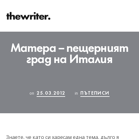
Матера – пещерният
град на Италия
25.03.2012
ПЪТЕПИСИ
on
in
Знаете, че като си харесам една тема, дълго я