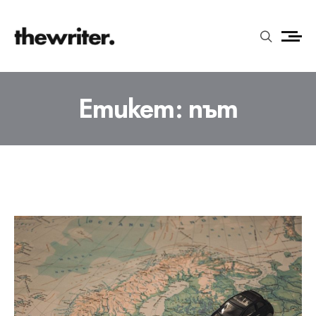
Етикет:
път