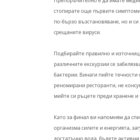
Препоръчително е да имате медик
стопирате още първите симптоми.
по-бързо възстановяване, но и си
срещаните вируси.
Подбирайте правилно и източницит
различните екскурзии се забеляз
бактерии. Винаги пийте течности о
реномирани ресторанти, не консу
мийте си ръцете преди хранене и 
Като за финал ви напомням да спи
организма силите и енергията, за
достатъчно вода, бъдете активни