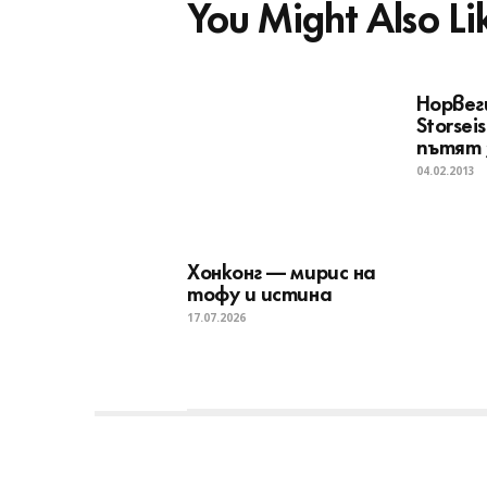
You Might Also Li
Норвег
Storsei
пътят 
04.02.2013
Хонконг — мирис на
тофу и истина
17.07.2026