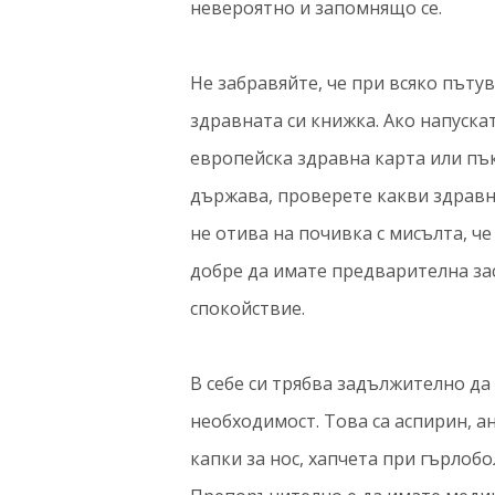
невероятно и запомнящо се.
Не забравяйте, че при всяко пътув
здравната си книжка. Ако напуска
европейска здравна карта или пък
държава, проверете какви здравн
не отива нa почивка с мисълта, че
добре да имате предварителна зас
спокойствие.
В себе си трябва задължително да
необходимост. Това са аспирин, ан
капки за нос, хапчета при гърлоб