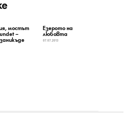
ke
ия, мостът
Eзерото на
sundet –
любовта
заникъде
07.07.2013