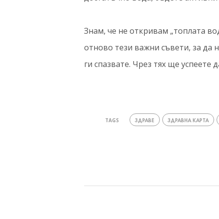
Знам, че не откривам „топлата во
отново тези важни съвети, за да н
ги спазвате. Чрез тях ще успеете 
ЗДРАВЕ
ЗДРАВНА КАРТА
TAGS