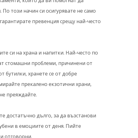
аменти, които да ви помогнат да
 По този начин си осигурявате не само
 гарантирате превенция срещу най-често
е си на храна и напитки. Най-често по
ват стомашни проблеми, причинени от
т бутилки, хранете се от добре
мирайте прекалено екзотични храни,
не преяждайте.
те достатъчно дълго, за да възстанови
губени в емоциите от деня. Пийте
 и отговорни.