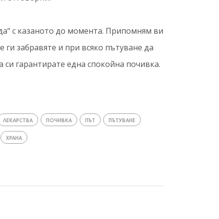
да“ с казаното до момента. Припомням ви
е ги забравяте и при всяко пътуване да
да си гарантирате една спокойна почивка.
ЛЕКАРСТВА
ПОЧИВКА
ПЪТ
ПЪТУВАНЕ
ХРАНА