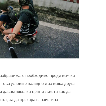
езабравима, е необходимо преди всичко
това услови е валидно и за всяка друга
и давам няколко ценни съвета как да
 път, за да прекарате наистина