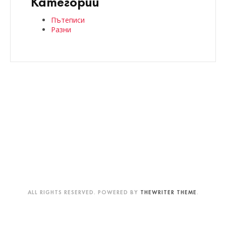
Категории
Пътеписи
Разни
ALL RIGHTS RESERVED. POWERED BY
THEWRITER THEME
.