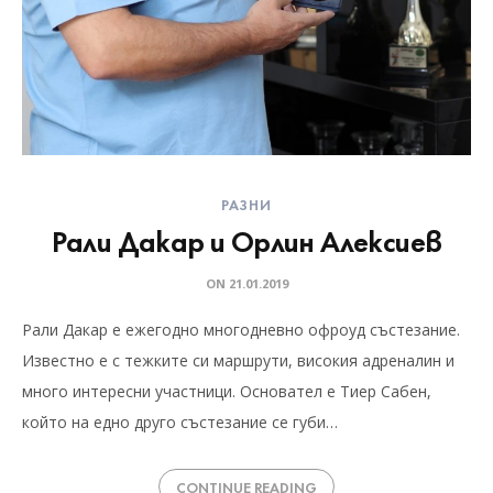
РАЗНИ
Рали Дакар и Орлин Алексиев
ON
21.01.2019
Рали Дакар е ежегодно многодневно офроуд състезание.
Известно е с тежките си маршрути, високия адреналин и
много интересни участници. Основател е Тиер Сабен,
който на едно друго състезание се губи…
CONTINUE READING