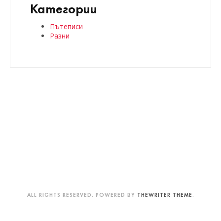
Категории
Пътеписи
Разни
ALL RIGHTS RESERVED. POWERED BY
THEWRITER THEME
.