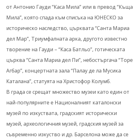
от Антонио Гауди “Каса Мила” или в превод “Къща
Мила”, която спада към списъка на ЮНЕСКО за
историческо наследство, църквата “Санта Мариа
дел Мар”, Триумфалната арка, другото известно
творение на Гауди – “Каса Батльо”, готическата
църква “Санта Мариа дел Пи”, небостъргача “Торе
Агбар”, концертната зала “Палау де ла Мусика
Каталана”, статуята на Христофор Колумб.
В града се срещат множество музеи като един от
най-популярните е Националният каталонски
музей по изкуствата, градският исторически
музей, археологичния музей, градския музей за
съвременно изкуство и др. Барселона може да се