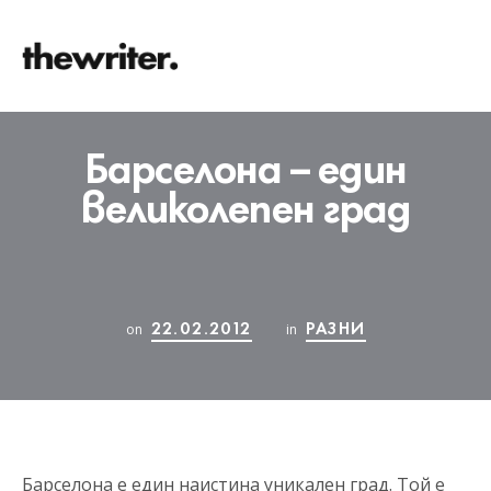
Барселона – един
великолепен град
22.02.2012
РАЗНИ
on
in
Барселона е един наистина уникален град. Той е