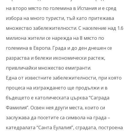
на второ място по големина в Испания и е сред
избора на много туристи, тъй като притежава
множество забележителности. С население над 1.6
милиона жители се нарежда на 8 място по
големина в Европа. Града и до ден днешен се
разраства и бележи икономически растеж,
привличайки множество емигранти.
Една от известните забележителности, при която
процеса на изграждането ще продължи и в
бъдещето е католическата църква “Саграда
Фамилия”. Освен нея други места, които си
заслужава да посетите са символа на града –
катедралата “Санта Еулалия”, сградата, построена