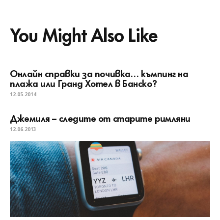
You Might Also Like
Онлайн справки за почивка… къмпинг на
плажа или Гранд Хотел в Банско?
12.05.2014
Джемиля – следите от старите римляни
12.06.2013