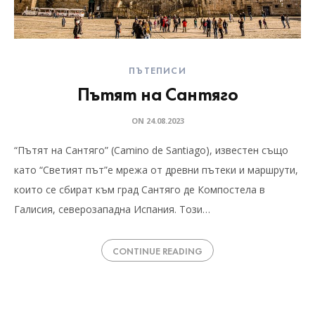
ПЪТЕПИСИ
Пътят на Сантяго
ON
24.08.2023
“Пътят на Сантяго” (Camino de Santiago), известен също
като “Светият път”е мрежа от древни пътеки и маршрути,
които се сбират към град Сантяго де Компостела в
Галисия, северозападна Испания. Този…
CONTINUE READING