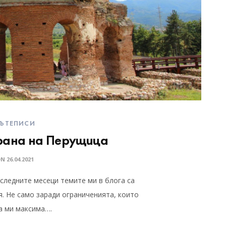
ЪТЕПИСИ
рана на Перущица
ON
26.04.2021
оследните месеци темите ми в блога са
я. Не само заради ограниченията, които
та ми максима….