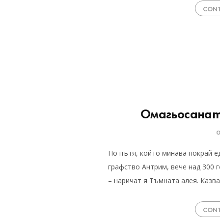
CONT
Омагьосанат
По пътя, който минава покрай е
графство Антрим, вече над 300 г
– наричат я Тъмната алея. Казва
CONT