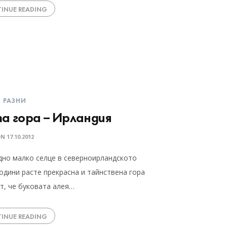
INUE READING
РАЗНИ
а гора – Ирландия
ON
17.10.2012
дно малко селце в северноирландското
одини расте прекрасна и тайнствена гора
т, че буковата алея…
INUE READING