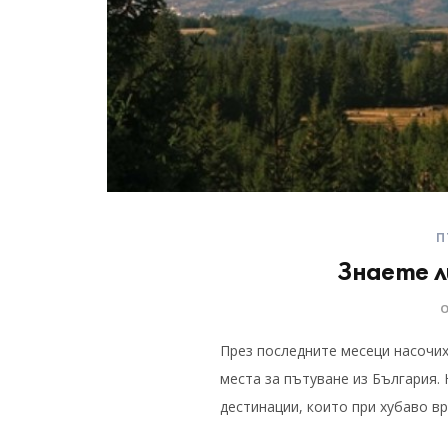
П
Знаете л
През последните месеци насочих
места за пътуване из България. 
дестинации, които при хубаво в