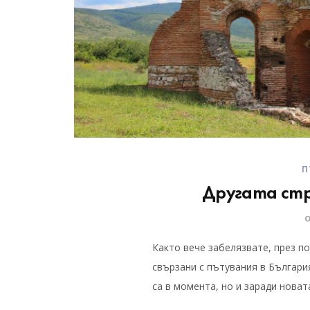
П
Другата ст
Както вече забелязвате, през п
свързани с пътувания в Българи
са в момента, но и заради нова