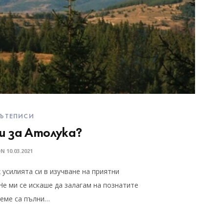
ЪТЕПИСИ
и за Атолука?
ON
10.03.2021
 усилията си в изучване на приятни
Не ми се искаше да залагам на познатите
реме са пълни…