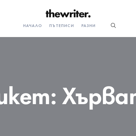
НАЧАЛО
ПЪТЕПИСИ
РАЗНИ
икет:
Хърва