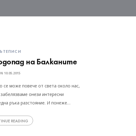
ЪТЕПИСИ
одопад на Балканите
ON
10.05.2015
о се може повече от света около нас,
 забелязваме онези интересни
една ръка разстояние. И понеже…
INUE READING