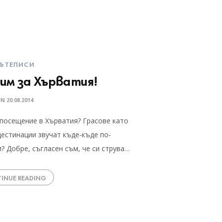
ЪТЕПИСИ
им за Хърватия!
ON
20.08.2014
а посещение в Хърватия? Грасове като
дестинации звучат къде-къде по-
? Добре, съгласен съм, че си струва…
INUE READING