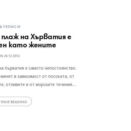
ЪТЕПИСИ
 плаж на Хърватия е
ен като жените
ON
26.12.2012
на Хърватия е самото непостоянство.
 менят в зависимост от посоката, от
те, отливите и от морските течения….
INUE READING