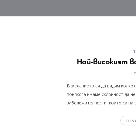
П
Най-високият в
В желанието си да видим колкот
понякога имаме склонност да не
забележителности, които са на 
CONT