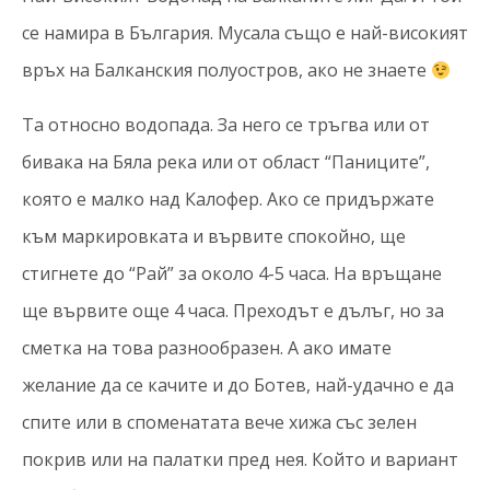
се намира в България. Мусала също е най-високият
връх на Балканския полуостров, ако не знаете
Та относно водопада. За него се тръгва или от
бивака на Бяла река или от област “Паниците”,
която е малко над Калофер. Ако се придържате
към маркировката и вървите спокойно, ще
стигнете до “Рай” за около 4-5 часа. На връщане
ще вървите още 4 часа. Преходът е дълъг, но за
сметка на това разнообразен. А ако имате
желание да се качите и до Ботев, най-удачно е да
спите или в споменатата вече хижа със зелен
покрив или на палатки пред нея. Който и вариант