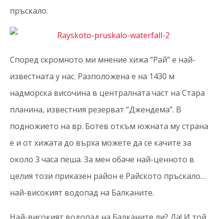
пръскало.
Според скромното ми мнение хижа “Рай” е най-
известната у нас. Разположена е на 1430 м
надморска височина в централната част на Стара
планина, известния резерват “Джендема”. В
подножието на вр. Ботев откъм южната му страна
е и от хижата до върха можете да се качите за
около 3 часа пеша. За мен обаче най-ценното в
целия този приказен район е Райското пръскало…
най-високият водопад на Балканите.
Най-високият водопад на Балканите ли? Да! И той