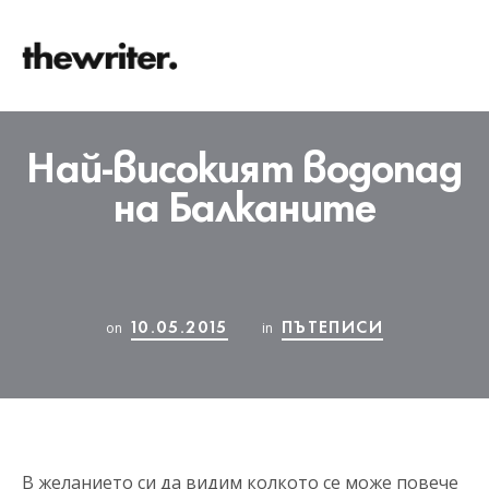
Най-високият водопад
на Балканите
10.05.2015
ПЪТЕПИСИ
on
in
В желанието си да видим колкото се може повече