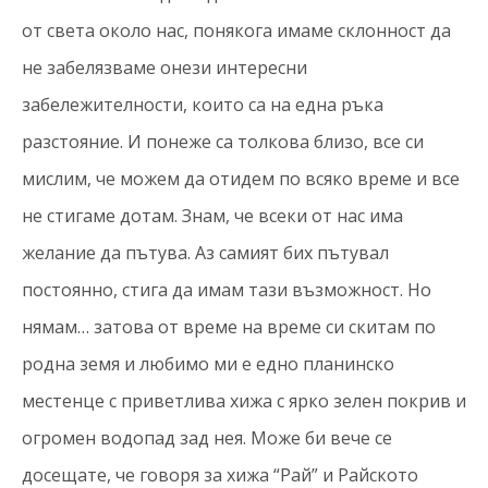
от света около нас, понякога имаме склонност да
не забелязваме онези интересни
забележителности, които са на една ръка
разстояние. И понеже са толкова близо, все си
мислим, че можем да отидем по всяко време и все
не стигаме дотам. Знам, че всеки от нас има
желание да пътува. Аз самият бих пътувал
постоянно, стига да имам тази възможност. Но
нямам… затова от време на време си скитам по
родна земя и любимо ми е едно планинско
местенце с приветлива хижа с ярко зелен покрив и
огромен водопад зад нея. Може би вече се
досещате, че говоря за хижа “Рай” и Райското