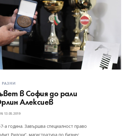
РАЗНИ
ъвет в София до рали
Орлин Алексиев
ON
13.05.2019
67-а година. Завършва специалност право
фит Рилски“, магистратура по бизнес