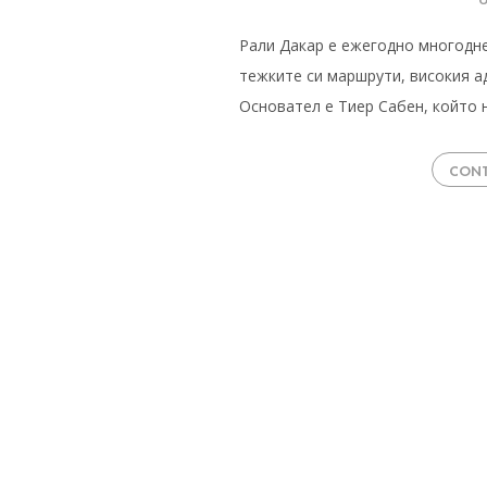
Рали Дакар е ежегодно многодне
тежките си маршрути, високия а
Основател е Тиер Сабен, който 
CONT