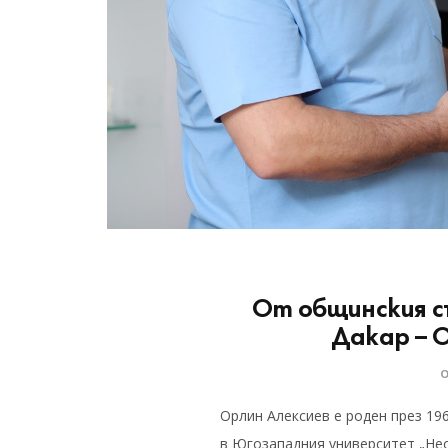
От общинския с
Дакар – 
Орлин Алексиев е роден през 19
в Югозападния университет „Нео