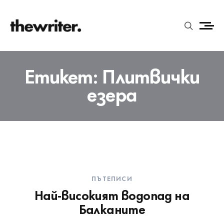
Етикет:
Плитвички
езера
ПЪТЕПИСИ
Най-високият водопад на
Балканите