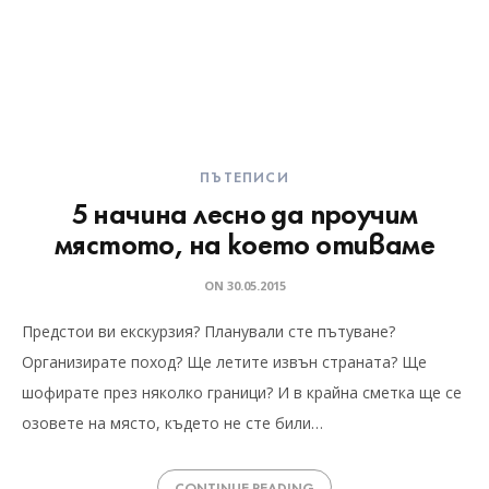
ПЪТЕПИСИ
5 начина лесно да проучим
мястото, на което отиваме
ON
30.05.2015
Предстои ви екскурзия? Планували сте пътуване?
Организирате поход? Ще летите извън страната? Ще
шофирате през няколко граници? И в крайна сметка ще се
озовете на място, където не сте били…
CONTINUE READING