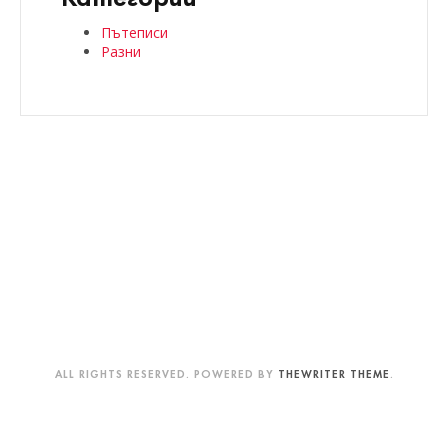
Пътеписи
Разни
ALL RIGHTS RESERVED. POWERED BY
THEWRITER THEME
.