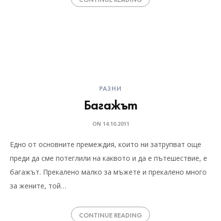
РАЗНИ
Багажът
ON
14.10.2011
Едно от основните премеждия, които ни затрупват още
преди да сме потеглили на каквото и да е пътешествие, е
багажът. Прекалено малко за мъжете и прекалено много
за жените, той…
CONTINUE READING