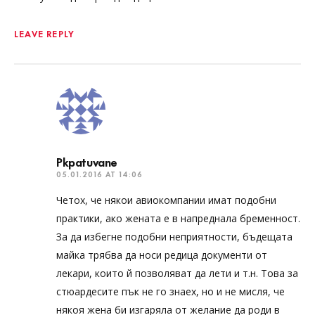
LEAVE REPLY
Pkpatuvane
05.01.2016 AT 14:06
Четох, че някои авиокомпании имат подобни
практики, ако жената е в напреднала бременност.
За да избегне подобни неприятности, бъдещата
майка трябва да носи редица документи от
лекари, които й позволяват да лети и т.н. Това за
стюардесите пък не го знаех, но и не мисля, че
някоя жена би изгаряла от желание да роди в