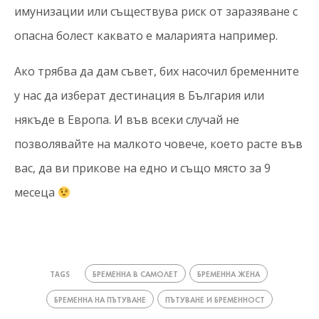
имунизации или съществува риск от заразяване с
опасна болест каквато е маларията например.
Ако трябва да дам съвет, бих насочил бременните
у нас да изберат дестинация в България или
някъде в Европа. И във всеки случай не
позволявайте на малкото човече, което расте във
вас, да ви прикове на едно и също място за 9
месеца
БРЕМЕННА В САМОЛЕТ
БРЕМЕННА ЖЕНА
TAGS
БРЕМЕННА НА ПЪТУВАНЕ
ПЪТУВАНЕ И БРЕМЕННОСТ