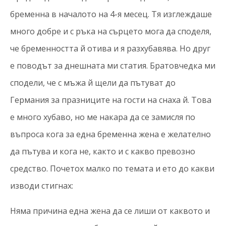
бременна в началото на 4-я месец. Тя изглеждаше
много добре и с ръка на сърцето мога да споделя,
че бременността й отива и я разхубавява. Но друг
е поводът за днешната ми статия. Братовчедка ми
сподели, че с мъжа й щели да пътуват до
Германия за празниците на гости на снаха й. Това
е много хубаво, но ме накара да се замисля по
въпроса кога за една бременна жена е желателно
да пътува и кога не, както и с какво превозно
средство. Почетох малко по темата и ето до какви
изводи стигнах:
Няма причина една жена да се лиши от каквото и