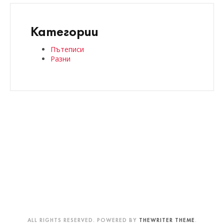
Категории
Пътеписи
Разни
ALL RIGHTS RESERVED. POWERED BY
THEWRITER THEME
.