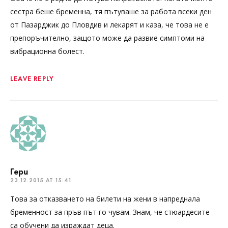
сестра беше бременна, тя пътуваше за работа всеки ден
от Пазарджик до Пловдив и лекарят и каза, че това не е
препоръчително, защото може да развие симптоми на
вибрационна болест.
LEAVE REPLY
Гери
23.12.2015 AT 15:41
Това за отказването на билети на жени в напреднала
бременност за пръв път го чувам. Знам, че стюардесите
са обучени да израждат деца.