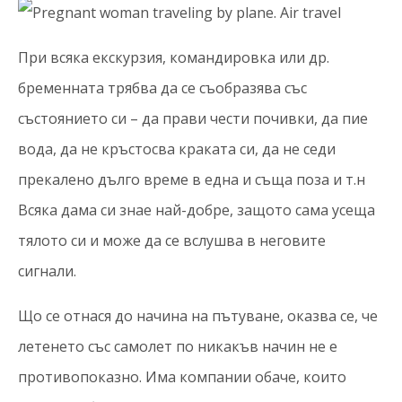
При всяка екскурзия, командировка или др.
бременната трябва да се съобразява със
състоянието си – да прави чести почивки, да пие
вода, да не кръстосва краката си, да не седи
прекалено дълго време в една и съща поза и т.н
Всяка дама си знае най-добре, защото сама усеща
тялото си и може да се вслушва в неговите
сигнали.
Що се отнася до начина на пътуване, оказва се, че
летенето със самолет по никакъв начин не е
противопоказно. Има компании обаче, които