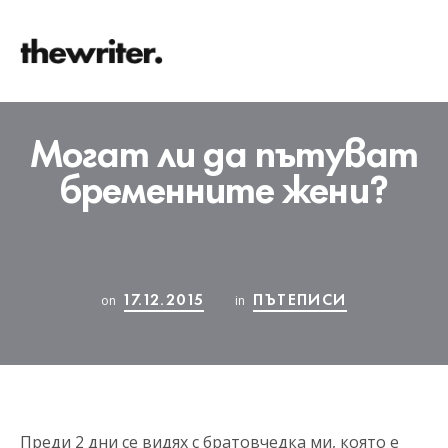
Могат ли да пътуват
бременните жени?
17.12.2015
ПЪТЕПИСИ
on
in
Преди 2 дни се видях с братовчедка ми, която е