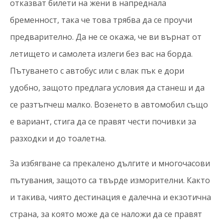
отказват билети на жени в напреднала
бременност, така че това трябва да се проучи
предварително. Да не се окажа, че ви върнат от
летището и самолета излеги без вас на борда.
Пътуването с автобус или с влак пък е дори
удобно, защото предлага условия да станеш и да
се разтъпчеш малко. Возенето в автомобил също
е вариант, стига да се правят чести почивки за
разходки и до тоалетна.
За избягване са прекалено дългите и многочасови
пътувания, защото са твърде изморителни. Както
и такива, чиято дестинация е далечна и екзотична
страна, за която може да се наложи да се правят