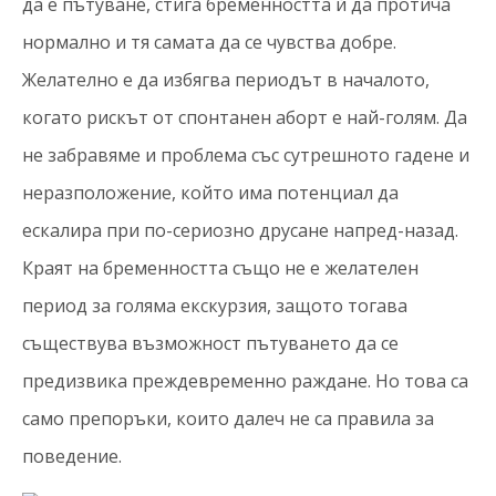
да е пътуване, стига бременността й да протича
нормално и тя самата да се чувства добре.
Желателно е да избягва периодът в началото,
когато рискът от спонтанен аборт е най-голям. Да
не забравяме и проблема със сутрешното гадене и
неразположение, който има потенциал да
ескалира при по-сериозно друсане напред-назад.
Краят на бременността също не е желателен
период за голяма екскурзия, защото тогава
съществува възможност пътуването да се
предизвика преждевременно раждане. Но това са
само препоръки, които далеч не са правила за
поведение.