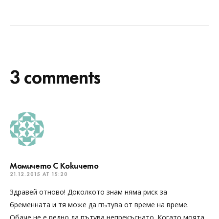
3 comments
Момичето С Кокичето
21.12.2015 AT 15:20
Здравей отново! Доколкото знам няма риск за
бременната и тя може да пътува от време на време.
Обаче не е редно да пътува непрекъснато. Когато моята