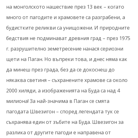
на монголското нашествие през 13 век – когато
много от пагодите и храмовете са разграбени, а
будистките реликви са унищожени. И природните
бедствия не подминават древния град – през 1975
г. разрушително земетресение нанася сериозни
щети на Паган. Но въпреки това, и днес няма как
да минеш през града, без да се докоснеш до
някаква светиня – съхранените храмове са около
2000 хиляди, а изображенията на Буда са над 4
милиона! За най-значима в Паган се смята
пагодата Швезигон – според легендата тук се
съхранява един от зъбите на Буда. Швезигон за
разлика от другите пагоди е направена от