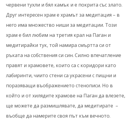
червени тухли и бял камък и е покрита със злато.
Друг интересен храм е храмът за медитация – в
него има множество ниши за медитации. Този
храм е бил любим на третия крал на Паган и
медитирайки тук, той намира смъртта си от
ръката на собствения си син. Силно впечатление
правят и храмовете, които са с коридори като
лабиринти, чиито стени са украсени с пищни и
поразяващи въображението стенописи. Но в
който и от хилядите храмове на Паган да влезете,
ще можете да размишлявате, да медитирате –
въобще да намерите своя път към вечното.