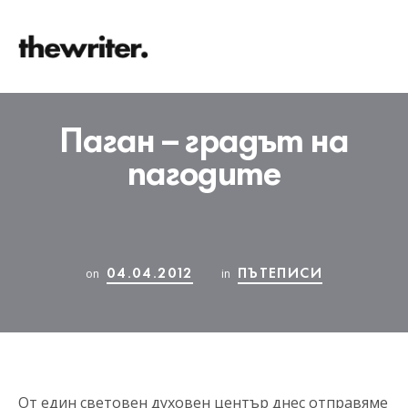
Паган – градът на
пагодите
04.04.2012
ПЪТЕПИСИ
on
in
От един световен духовен център днес отправяме