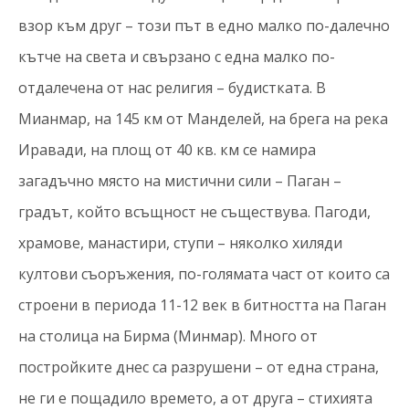
взор към друг – този път в едно малко по-далечно
кътче на света и свързано с една малко по-
отдалечена от нас религия – будистката. В
Мианмар, на 145 км от Манделей, на брега на река
Иравади, на площ от 40 кв. км се намира
загадъчно място на мистични сили – Паган –
градът, който всъщност не съществува. Пагоди,
храмове, манастири, ступи – няколко хиляди
култови съоръжения, по-голямата част от които са
строени в периода 11-12 век в битността на Паган
на столица на Бирма (Минмар). Много от
постройките днес са разрушени – от една страна,
не ги е пощадило времето, а от друга – стихията