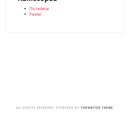
Пътеписи
Разни
ALL RIGHTS RESERVED. POWERED BY
THEWRITER THEME
.