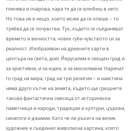
пленява и очарова, кара те да се влюбиш в него.
Но това не е нещо, което може да се опише – то
трябва да се почувства. Тук, където се съединяват
времето и вечността, човек губи чувството си за
реалност. Изобразяван на древните карти в
центъра на света, днес Йерусалим е свещен град и
за християни, и за юдеи, и за мюсюлмани. Наричат
го град на мира, град на три религии – и наистина
няма друго кътче на земята, където ще срещнете
такова фантастична смесица от исторически
паметници и народи, традиции и култури, църкви,
синагоги и джамии. Като че ли ръката на велик
художник е съединил живописна картина, която