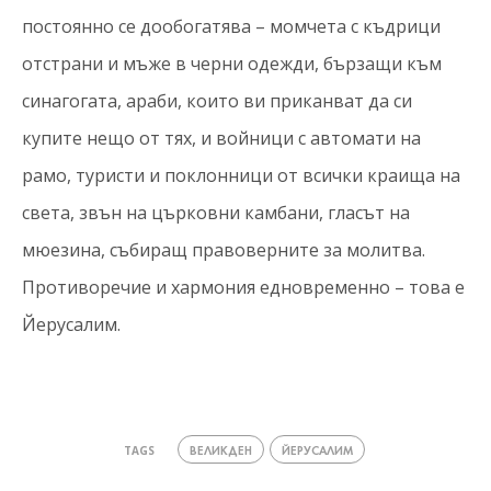
постоянно се дообогатява – момчета с къдрици
отстрани и мъже в черни одежди, бързащи към
синагогата, араби, които ви приканват да си
купите нещо от тях, и войници с автомати на
рамо, туристи и поклонници от всички краища на
света, звън на църковни камбани, гласът на
мюезина, събиращ правоверните за молитва.
Противоречие и хармония едновременно – това е
Йерусалим.
ВЕЛИКДЕН
ЙЕРУСАЛИМ
TAGS