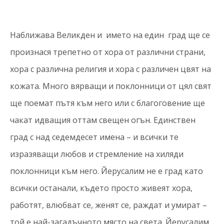
Наближава Великден и името на един град ще се
произнася трепетно от хора от различни страни,
хора с различна религия и хора с различен цвят на
кожата. Много вярващи и поклонници от цял свят
ще поемат пътя към него или с благоговение ще
чакат идващия оттам свещен огън. Единствен
град с над седемдесет имена – и всички те
изразяващи любов и стремление на хиляди
поклонници към него. Йерусалим не е град като
всички останали, където просто живеят хора,
работят, влюбват се, женят се, раждат и умират –
той е най-загадъчното място на света. Йерусалим