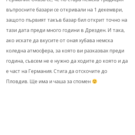
въпросните базари се откривали на 1 декември,
защото първият такъв базар бил открит точно на
тази дата преди много години в Дрезден. И така,
ако искате да вкусите от оная хубава немска
коледна атмосфера, за която ви разказвах преди
година, съвсем не е нужно да ходите до която и да
е част на Германия. Стига да отскочите до
Пловдив. Ще има и чаша за спомен