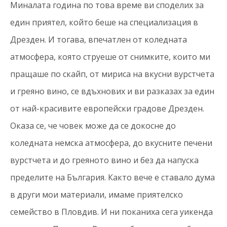
Миналата година по това време ви споделих за
един приятел, който беше на специализация в
Дрезден. И тогава, впечатлен от коледната
атмосфера, която струеше от снимките, които ми
пращаше по скайп, от мириса на вкусни вурстчета
и греяно вино, се вдъхнових и ви разказах за един
от най-красивите европейски градове Дрезден.
Оказа се, че човек може да се докосне до
коледната немска атмосфера, до вкусните печени
вурстчета и до греяното вино и без да напуска
пределите на България. Както вече е ставало дума
в други мои материали, имаме приятелско
семейство в Пловдив. И ни поканиха сега уикенда