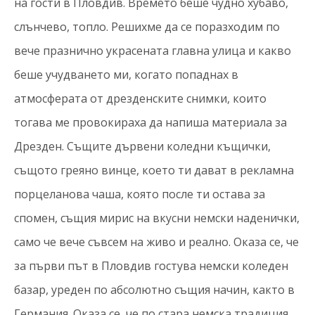
на гости в Пловдив. Времето беше чудно хубаво,
слънчево, топло. Решихме да се поразходим по
вече празнично украсената главна улица и какво
беше учудването ми, когато попаднах в
атмосферата от дрезденските снимки, които
тогава ме провокираха да напиша материала за
Дрезден. Същите дървени коледни къщички,
същото греяно винце, което ти дават в рекламна
порцеланова чаша, която после ти остава за
спомен, същия мирис на вкусни немски наденички,
само че вече съвсем на живо и реално. Оказа се, че
за първи път в Пловдив гостува немски коледен
базар, уреден по абсолютно същия начин, както в
Германия. Оказа се, че по стара немска традиция