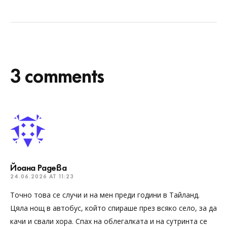
3 comments
Йоана Радева
24.06.2026 AT 11:23
Точно това се случи и на мен преди години в Тайланд.
Цяла нощ в автобус, който спираше през всяко село, за да
качи и свали хора. Спах на облегалката и на сутринта се