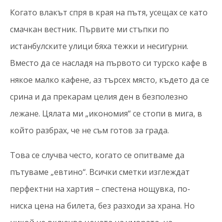
Когато влакът спря в края на пътя, усещах се като
смачкан вестник. Първите ми стъпки по
истанбулските улици бяха тежки и несигурни.
Вместо да се насладя на първото си турско кафе в
някое малко кафене, аз търсех място, където да се
срина и да прекарам целия ден в безполезно
лежане. Цялата ми „икономия“ се стопи в мига, в
който разбрах, че не съм готов за града.
Това се случва често, когато се опитваме да
пътуваме „евтино“. Всички сметки изглеждат
перфектни на хартия – спестена нощувка, по-
ниска цена на билета, без разходи за храна. Но