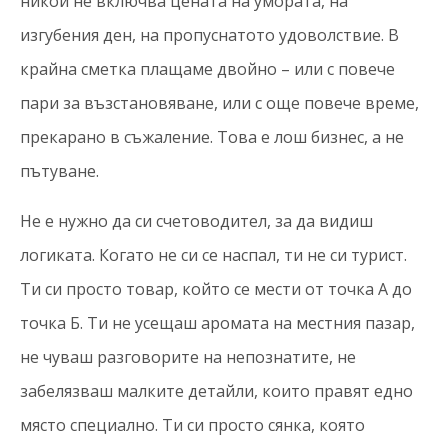
никой не включва цената на умората, на
изгубения ден, на пропуснатото удоволствие. В
крайна сметка плащаме двойно – или с повече
пари за възстановяване, или с още повече време,
прекарано в съжаление. Това е лош бизнес, а не
пътуване.
Не е нужно да си счетоводител, за да видиш
логиката. Когато не си се наспал, ти не си турист.
Ти си просто товар, който се мести от точка А до
точка Б. Ти не усещаш аромата на местния пазар,
не чуваш разговорите на непознатите, не
забелязваш малките детайли, които правят едно
място специално. Ти си просто сянка, която