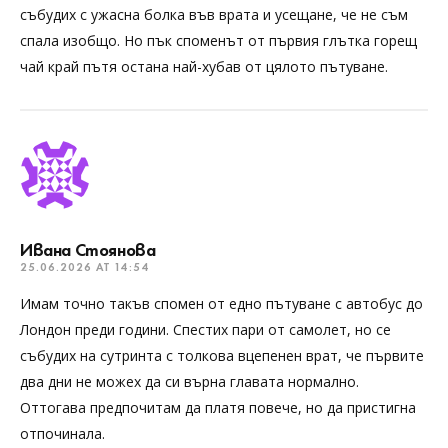
събудих с ужасна болка във врата и усещане, че не съм
спала изобщо. Но пък споменът от първия глътка горещ
чай край пътя остана най-хубав от цялото пътуване.
Ивана Стоянова
25.06.2026 AT 14:54
Имам точно такъв спомен от едно пътуване с автобус до
Лондон преди години. Спестих пари от самолет, но се
събудих на сутринта с толкова вцепенен врат, че първите
два дни не можех да си върна главата нормално.
Оттогава предпочитам да платя повече, но да пристигна
отпочинала.