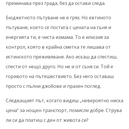
преминава през града, без да остави следа.
Бюджетното пътуване не е грях. Но евтиното
пътуване, което се постига с цената на съня и
енергията ти, е чиста измама. То е илюзия за
контрол, която в крайна сметка те лишава от
истинското преживяване. Ако искаш да спестиш,
спести от нещо друго. Но не и от съня си. Той е
горивото на пътешествието. Без него оставаш
просто с пълни джобове и празен поглед.
Следващият път, когато видиш „невероятно ниска
цена“ за нощен транспорт, помисли добре. Струва
ли си да платиш с ден от живота си?