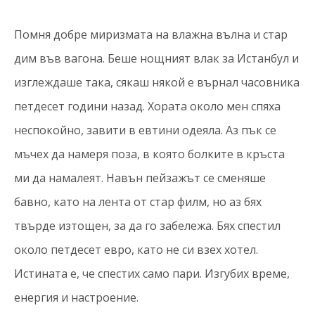
Помня добре миризмата на влажна вълна и стар
дим във вагона. Беше нощният влак за Истанбул и
изглеждаше така, сякаш някой е върнал часовника
петдесет години назад. Хората около мен спяха
неспокойно, завити в евтини одеяла. Аз пък се
мъчех да намеря поза, в която болките в кръста
ми да намалеят. Навън пейзажът се сменяше
бавно, като на лента от стар филм, но аз бях
твърде изтощен, за да го забележа. Бях спестил
около петдесет евро, като не си взех хотел.
Истината е, че спестих само пари. Изгубих време,
енергия и настроение.