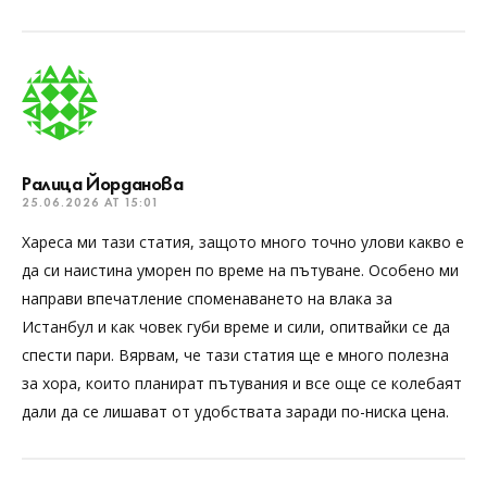
Ралица Йорданова
25.06.2026 AT 15:01
Хареса ми тази статия, защото много точно улови какво е
да си наистина уморен по време на пътуване. Особено ми
направи впечатление споменаването на влака за
Истанбул и как човек губи време и сили, опитвайки се да
спести пари. Вярвам, че тази статия ще е много полезна
за хора, които планират пътувания и все още се колебаят
дали да се лишават от удобствата заради по-ниска цена.