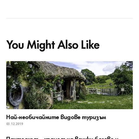
You Might Also Like
Най-необичайните видове туризъм
03.12.2019
Пантеонът – храмът на всички богове и