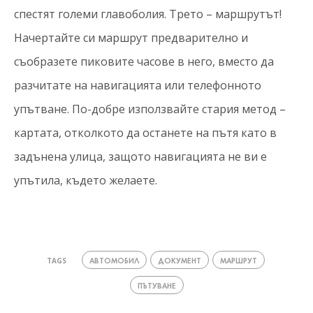
спестят големи главоболия. Трето – маршрутът!
Начертайте си маршрут предварително и
съобразете пиковите часове в него, вместо да
разчитате на навигацията или телефонното
упътване. По-добре използвайте стария метод –
картата, отколкото да останете на пътя като в
задънена улица, защото навигацията не ви е
упътила, където желаете.
АВТОМОБИЛ
ДОКУМЕНТ
МАРШРУТ
TAGS
ПЪТУВАНЕ