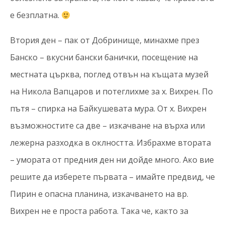
е безплатна.
Втория ден – пак от Добринище, минахме през
Банско – вкусни бански банички, посещение на
местната църква, поглед отвън на къщата музей
на Никола Вапцаров и потеглихме за х. Вихрен. По
пътя – спирка на Байкушевата мура. От х. Вихрен
възможностите са две – изкачване на върха или
лежерна разходка в оклността. Избрахме втората
– умората от предния ден ни дойде много. Ако вие
решите да изберете първата – имайте предвид, че
Пирин е опасна планина, изкачването на вр.
Вихрен не е проста работа. Така че, както за