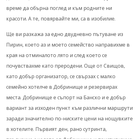
време да обърна поглед и към родните ни
красоти. А те, повярвайте ми, са в изобилие.
Ще ви разкажа за едно двудневно пътуване из
Пирин, което аз и моето семейство направихме в
края на отминалото лято и след което се
почувствахме като преродени. Още от Свищов,
като добър организатор, се свързах с малко
семейно хотелче в Добринище и резервирах
места. Добринище е съпорт на Банско и е добър
вариант за изходен пункт към различни маршрути
заради значително по-ниските цени на нощувките
в хотелите. Първият ден, рано сутринта,