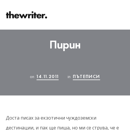
Пирин
14.11.2011
ПЪТЕПИСИ
on
in
Доста писах за екзотични чуждоземски
дестинации, и пак ще пиша, но ми се струва, че е