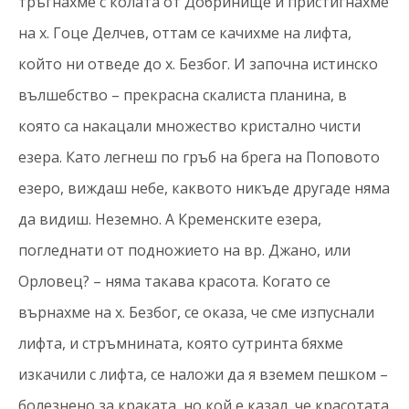
тръгнахме с колата от Добринище и пристигнахме
на х. Гоце Делчев, оттам се качихме на лифта,
който ни отведе до х. Безбог. И започна истинско
вълшебство – прекрасна скалиста планина, в
която са накацали множество кристално чисти
езера. Като легнеш по гръб на брега на Поповото
езеро, виждаш небе, каквото никъде другаде няма
да видиш. Неземно. А Кременските езера,
погледнати от подножието на вр. Джано, или
Орловец? – няма такава красота. Когато се
върнахме на х. Безбог, се оказа, че сме изпуснали
лифта, и стръмнината, която сутринта бяхме
изкачили с лифта, се наложи да я вземем пешком –
болезнено за краката, но кой е казал, че красотата