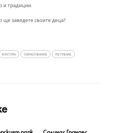
о и традиции.
о ще заведете своите деца?
КУЛТУРА
ОБРАЗОВАНИЕ
ПЪТУВАНЕ
ke
рският парк
Салинас Грандес