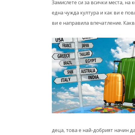
Замислете си за всички места, на 
една чужда култура и как ви е пов
ви е направила впечатление. Какв
деца, това е най-добрият начин да