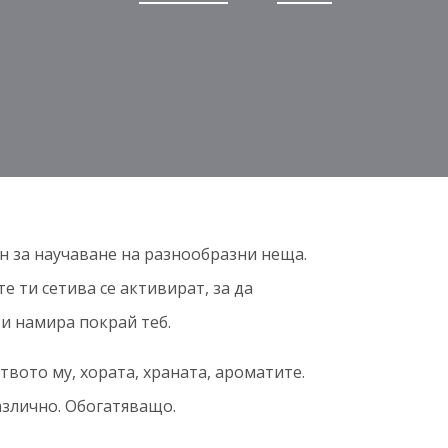
н за научаване на разнообразни неща.
е ти сетива се активират, за да
 и намира покрай теб.
твото му, хората, храната, ароматите.
азлично. Обогатяващо.