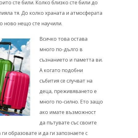
които сте били. Колко близко сте били до
лияла тя. До колко храната и атмосферата
о ново нещо сте научили.
Всичко това остава
много по-дълго в
съзнанието и паметта ви.
А когато подобни
събития се случват на
деца, преживяването е
много по-силно. Ето защо
ако имате възможност
да пътувате със своите
 ги образовате и да ги запознаете с