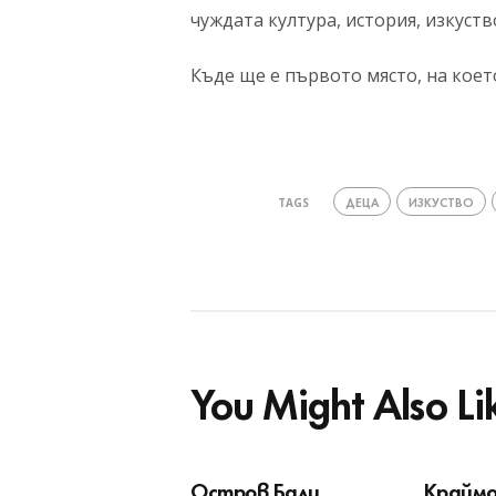
чуждата култура, история, изкуств
Къде ще е първото място, на коет
ДЕЦА
ИЗКУСТВО
TAGS
You Might Also Li
Остров Бали
Краймо