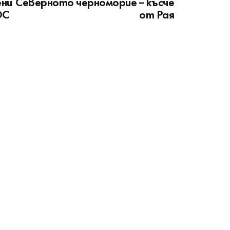
ени
Северното черноморие – късче
ОС
от Рая