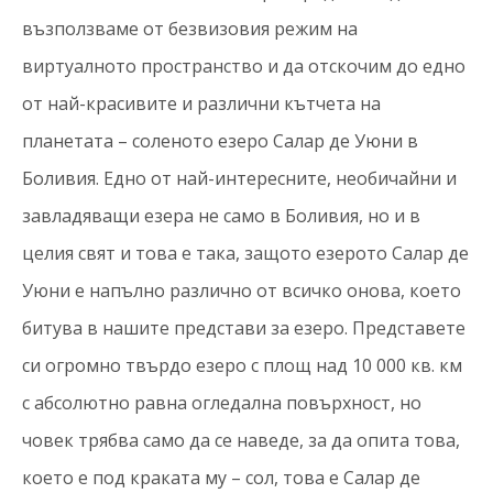
възползваме от безвизовия режим на
виртуалното пространство и да отскочим до едно
от най-красивите и различни кътчета на
планетата – соленото езеро Салар де Уюни в
Боливия. Едно от най-интересните, необичайни и
завладяващи езера не само в Боливия, но и в
целия свят и това е така, защото езерото Салар де
Уюни е напълно различно от всичко онова, което
битува в нашите представи за езеро. Представете
си огромно твърдо езеро с площ над 10 000 кв. км
с абсолютно равна огледална повърхност, но
човек трябва само да се наведе, за да опита това,
което е под краката му – сол, това е Салар де