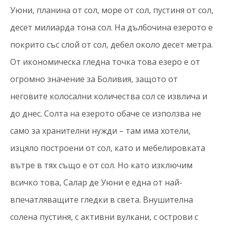
Уюни, планина от сол, море от сол, пустиня от сол,
десет милиарда тона сол. На дълбочина езерото е
покрито със слой от сол, дебел около десет метра.
От икономическа гледна точка това езеро е от
огромно значение за Боливия, защото от
неговите колосални количества сол се извлича и
до днес. Солта на езерото обаче се използва не
само за хранителни нужди – там има хотели,
изцяло построени от сол, като и мебелировката
вътре в тях също е от сол. Но като изключим
всичко това, Салар де Уюни е една от най-
впечатляващите гледки в света. Внушителна
солена пустиня, с активни вулкани, с острови с