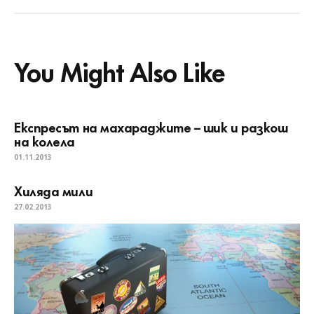
You Might Also Like
Eкспресът на махараджите – шик и разкош
на колела
01.11.2013
Хиляда мили
27.02.2013