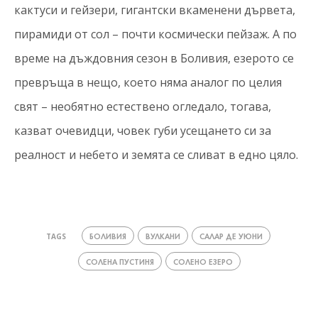
кактуси и гейзери, гигантски вкаменени дървета,
пирамиди от сол – почти космически пейзаж. А по
време на дъждовния сезон в Боливия, езерото се
превръща в нещо, което няма аналог по целия
свят – необятно естествено огледало, тогава,
казват очевидци, човек губи усещането си за
реалност и небето и земята се сливат в едно цяло.
БОЛИВИЯ
ВУЛКАНИ
САЛАР ДЕ УЮНИ
TAGS
СОЛЕНА ПУСТИНЯ
СОЛЕНО ЕЗЕРО