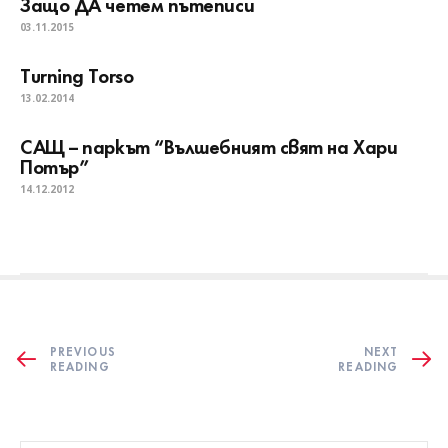
Защо ДА четем пътеписи
03.11.2015
Turning Torso
13.02.2014
САЩ – паркът “Вълшебният свят на Хари
Потър”
14.12.2012
PREVIOUS
NEXT
READING
READING