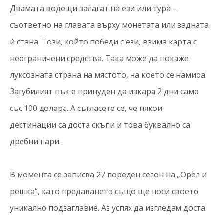
Двамата водещи залагат на ези или тура –
съответно на главата върху монетата или задната
ѝ стана. Този, който победи с ези, взима карта с
неограничени средства. Така може да покаже
луксозната страна на мястото, на което се намира.
Загубилият пък е принуден да изкара 2 дни само
със 100 долара. А съгласете се, че някои
дестинации са доста скъпи и това буквално са
дребни пари.
В момента се записва 27 пореден сезон на „Орёл и
решка“, като предаването също ще носи своето
уникално подзаглавие. Аз успях да изгледам доста