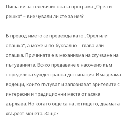
Пиша ви за телевизионната програма „Орёл и
решка“ – вие чували ли сте за нея?
В превод името се превежда като „Орел или
опашка“, а може и по-буквално – глава или
опашка. Причината е в механизма на случване на
пътуванията. Всяко предаване е насочено към
определена чуждестранна дестинация. Има двама
водещи, които пътуват и запознават зрителите с
интересни и традиционни места от всяка
държава. Но когато още са на летището, двамата
хвърлят монета. Защо?