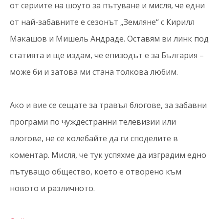
от сериите на шоуто за пътуване и мисля, че едни
от най-забавните е сезонът „Земляне“ с Кирилл
Макашов и Мишель Андраде. Оставям ви линк под
статията и ще издам, че епизодът е за България –
може би и затова ми стана толкова любим.
Ако и вие се сещате за травъл блогове, за забавни
програми по чуждестранни телевизии или
влогове, не се колебайте да ги споделите в
коментар. Мисля, че тук успяхме да изградим едно
пътуващо общество, което е отворено към
новото и различното.