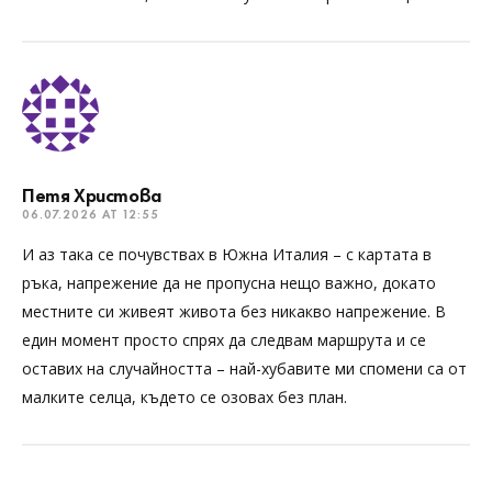
Петя Христова
06.07.2026 AT 12:55
И аз така се почувствах в Южна Италия – с картата в
ръка, напрежение да не пропусна нещо важно, докато
местните си живеят живота без никакво напрежение. В
един момент просто спрях да следвам маршрута и се
оставих на случайността – най-хубавите ми спомени са от
малките селца, където се озовах без план.