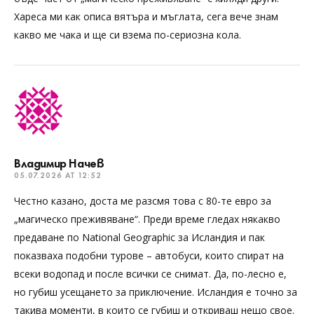
Хареса ми как описа вятъра и мъглата, сега вече знам
какво ме чака и ще си взема по-сериозна кола.
Владимир Начев
05.07.2026 AT 12:52
Честно казано, доста ме разсмя това с 80-те евро за
„магическо преживяване“. Преди време гледах някакво
предаване по National Geographic за Исландия и пак
показваха подобни турове – автобуси, които спират на
всеки водопад и после всички се снимат. Да, по-лесно е,
но губиш усещането за приключение. Исландия е точно за
такива моменти, в които се губиш и откриваш нещо свое.