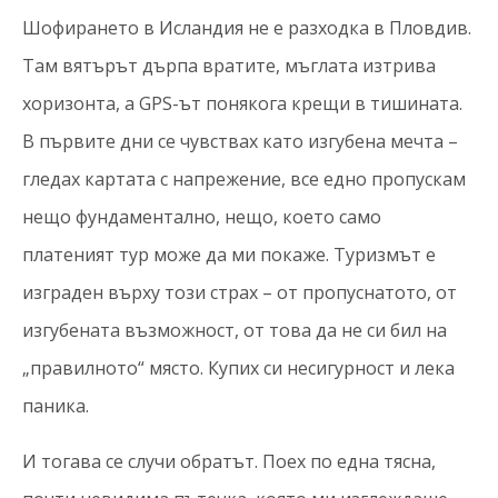
Шофирането в Исландия не е разходка в Пловдив.
Там вятърът дърпа вратите, мъглата изтрива
хоризонта, а GPS-ът понякога крещи в тишината.
В първите дни се чувствах като изгубена мечта –
гледах картата с напрежение, все едно пропускам
нещо фундаментално, нещо, което само
платеният тур може да ми покаже. Туризмът е
изграден върху този страх – от пропуснатото, от
изгубената възможност, от това да не си бил на
„правилното“ място. Купих си несигурност и лека
паника.
И тогава се случи обратът. Поех по една тясна,