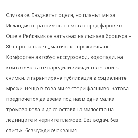
Случва се. Бюджетът оцеля, но планът ми за
Исландия се разпиля като мъгла пред фаровете.
Още в Рейкявик се натъкнах на лъскава брошура –
80 евро за пакет „магическо преживяване“.
Комфортен автобус, екскурзовод, водопади, на
които вече са се наредили хиляди телефони за
снимки, и гарантирана публикация в социалните
мрежи. Нещо в това ми се стори фалшиво. Затова
предпочетох да взема под наем една малка,
тромава кола и да се оставя на милостта на
ледниците и черните плажове. Без водач, без
списък, без чужди очаквания.