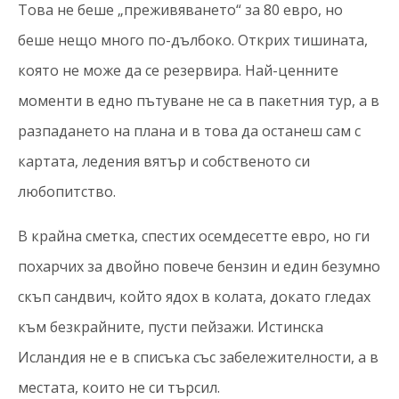
Това не беше „преживяването“ за 80 евро, но
беше нещо много по-дълбоко. Открих тишината,
която не може да се резервира. Най-ценните
моменти в едно пътуване не са в пакетния тур, а в
разпадането на плана и в това да останеш сам с
картата, ледения вятър и собственото си
любопитство.
В крайна сметка, спестих осемдесетте евро, но ги
похарчих за двойно повече бензин и един безумно
скъп сандвич, който ядох в колата, докато гледах
към безкрайните, пусти пейзажи. Истинска
Исландия не е в списъка със забележителности, а в
местата, които не си търсил.