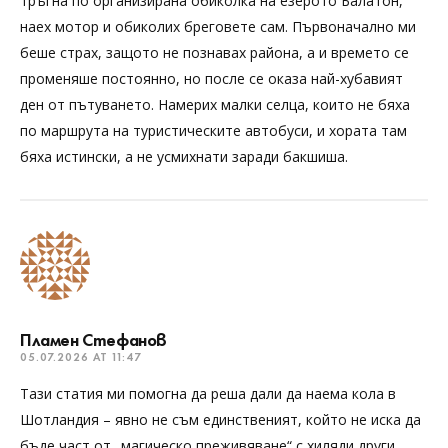
тръгна по организирана обиколка на езерото Балатон,
наех мотор и обиколих бреговете сам. Първоначално ми
беше страх, защото не познавах района, а и времето се
променяше постоянно, но после се оказа най-хубавият
ден от пътуването. Намерих малки селца, които не бяха
по маршрута на туристическите автобуси, и хората там
бяха истински, а не усмихнати заради бакшиша.
Пламен Стефанов
05.07.2026 AT 11:47
Тази статия ми помогна да реша дали да наема кола в
Шотландия – явно не съм единственият, който не иска да
бъде част от „магическо преживяване“ с хиляди други.