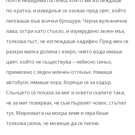
почти невидима пътечка, която ми изглеждаше
по-кратка, и изведнъж се озовах пред свят, който
липсваше във всички брошури. Черна вулканична
лава, остри като стъкло, и изумрудено зелен мъх,
толкова гъст, че изглеждаше кадифен. Пред мен се
разкри малка долина с езеро, чиято вода имаше
цвят, който не съществува – небесно синьо,
примесено с леден млечен оттенък. Нямаше
автобуси, нямаше хора, борещи се за кадър.
Слънцето се показа за миг и освети скалите така,
че за миг повярвах, че съм първият човек, стъпил
тук. Миризмата на мокра земя и сяра беше
толкова силна, че можеше да се пипне.