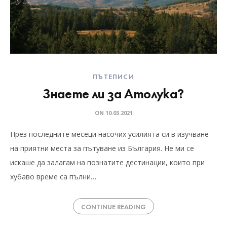
ПЪТЕПИСИ
Знаете ли за Атолука?
ON
10.03.2021
През последните месеци насочих усилията си в изучване
на приятни места за пътуване из България. Не ми се
искаше да залагам на познатите дестинации, които при
хубаво време са пълни…
CONTINUE READING