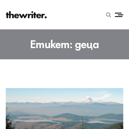
Етикет:
деца