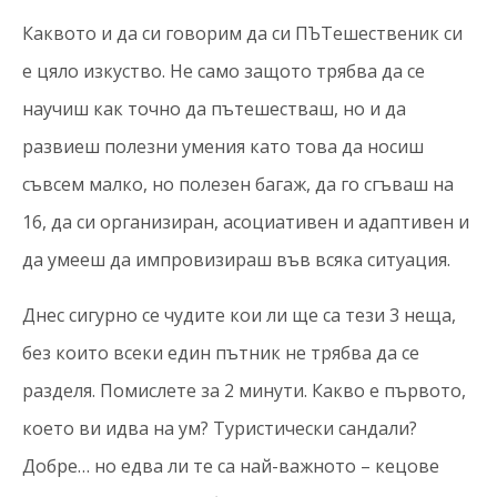
Каквото и да си говорим да си ПЪТешественик си
е цяло изкуство. Не само защото трябва да се
научиш как точно да пътешестваш, но и да
развиеш полезни умения като това да носиш
съвсем малко, но полезен багаж, да го сгъваш на
16, да си организиран, асоциативен и адаптивен и
да умееш да импровизираш във всяка ситуация.
Днес сигурно се чудите кои ли ще са тези 3 неща,
без които всеки един пътник не трябва да се
разделя. Помислете за 2 минути. Какво е първото,
което ви идва на ум? Туристически сандали?
Добре… но едва ли те са най-важното – кецове