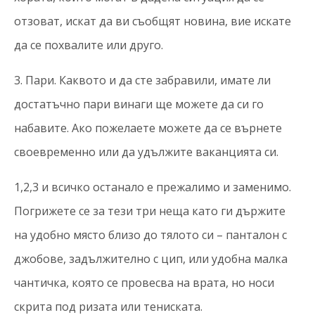
отзоват, искат да ви съобщят новина, вие искате
да се похвалите или друго.
3. Пари. Каквото и да сте забравили, имате ли
достатъчно пари винаги ще можете да си го
набавите. Ако пожелаете можете да се върнете
своевременно или да удължите ваканцията си.
1,2,3 и всичко останало е прежалимо и заменимо.
Погрижете се за тези три неща като ги държите
на удобно място близо до тялото си – панталон с
джобове, задължително с цип, или удобна малка
чантичка, която се провесва на врата, но носи
скрита под ризата или тениската.