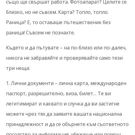
също ще свършат работа. Фотоапарат? Целите се
близко, но не съвсем. Карта? Топло, топло.
Раница? Е, то оставаше пътешественик без
раница! Съвсем не познахте.
Където и да пътувате – на по-близо или по-далеч,
никога не забравяйте и проверявайте само тези
три неща:
1. Лични документи – лична карта, международен
паспорт, разрешително, виза, билет… Те ви
легитимират и каквато и случка да ви застигне
можете чрез тях да заявите вашата национална
принадлежност и да се обърнете към съответното
посолство за информация, убежище или помощ.