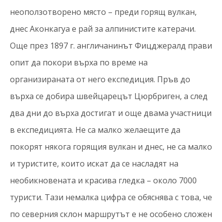
неоползотворено място – преди горящ вулкан,
днес Аконкагуа е рай за алпинистите катерачи.
Още през 1897 г. англичанинът Фицджералд прави
опит да покори върха по време на
организираната от него експедиция. Пръв до
върха се добира швейцарецът Цюрбриген, а след
два дни до върха достигат и още двама участници
в експедицията. Не са малко желаещите да
покорят някога горящия вулкан и днес, не са малко
и туристите, които искат да се насладят на
необикновената и красива гледка – около 7000
туристи. Тази немалка цифра се обяснява с това, че
по северния склон маршрутът е не особено сложен