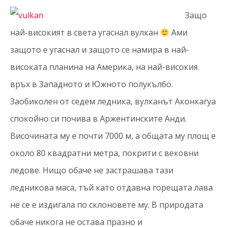
Защо
най-високият в света угаснал вулкан
Ами
защото е угаснал и защото се намира в най-
високата планина на Америка, на най-високия
връх в Западното и Южното полукълбо.
Заобиколен от седем ледника, вулканът Аконкагуа
спокойно си почива в Аржентинските Анди.
Височината му е почти 7000 м, а общата му площ е
около 80 квадратни метра, покрити с вековни
ледове. Нищо обаче не застрашава тази
ледникова маса, тъй като отдавна горещата лава
не се е издигала по склоновете му. В природата
обаче никога не остава празно и