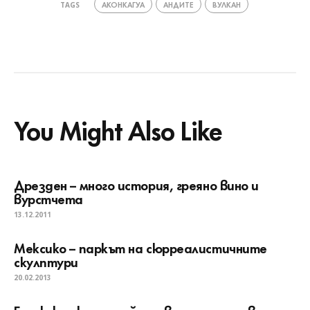
АКОНКАГУА
АНДИТЕ
ВУЛКАН
TAGS
You Might Also Like
Дрезден – много история, греяно вино и
вурстчета
13.12.2011
Мексико – паркът на сюрреалистичните
скулптури
20.02.2013