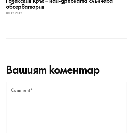
Гозекския кръг – най-древната слънчева
обсерватория
08.12.2012
Вашият коментар