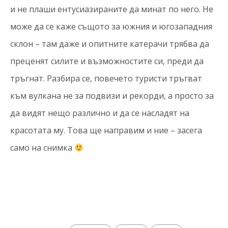
и не плаши ентусиазираните да минат по него. Не
може да се каже същото за южния и югозападния
склон – там даже и опитните катерачи трябва да
преценят силите и възможностите си, преди да
тръгнат. Разбира се, повечето туристи тръгват
към вулкана не за подвизи и рекорди, а просто за
да видят нещо различно и да се насладят на
красотата му. Това ще направим и ние – засега
само на снимка