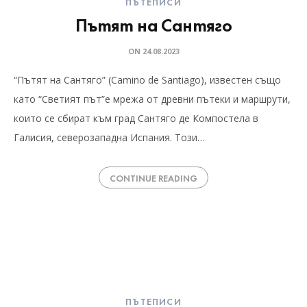
ПЪТЕПИСИ
Пътят на Сантяго
ON
24.08.2023
“Пътят на Сантяго” (Camino de Santiago), известен също
като “Светият път”е мрежа от древни пътеки и маршрути,
които се сбират към град Сантяго де Компостела в
Галисия, северозападна Испания. Този…
CONTINUE READING
ПЪТЕПИСИ