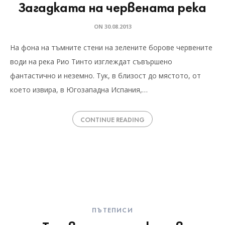
Загадката на червената река
ON
30.08.2013
На фона на тъмните стени на зелените борове червените
води на река Рио Тинто изглеждат съвършено
фантастично и неземно. Тук, в близост до мястото, от
което извира, в Югозападна Испания,…
CONTINUE READING
ПЪТЕПИСИ