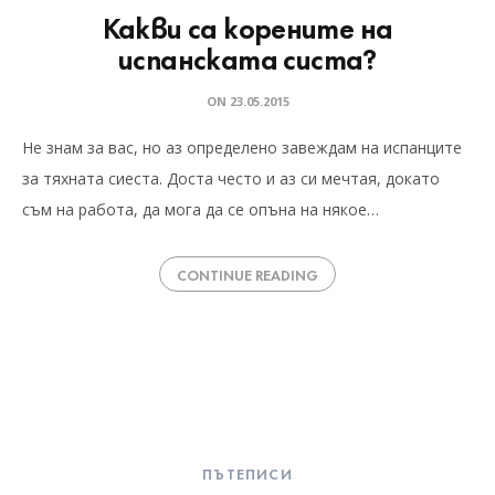
Какви са корените на
испанската систа?
ON
23.05.2015
Не знам за вас, но аз определено завеждам на испанците
за тяхната сиеста. Доста често и аз си мечтая, докато
съм на работа, да мога да се опъна на някое…
CONTINUE READING
ПЪТЕПИСИ