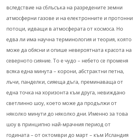
вследствие на сблъсъка на разредените земни
атмосферни газове и на електронните и протонни
потоци, идващи в атмосферата от космоса. Но
едва ли има научна терминология и теория, която
може да обясни и опише невероятната красота на
северното сияние. То е чудо – небето се променя
всяка една минута – корони, абстрактни петна,
лъчи, панделки, сияеща дъга, преминаваща от
една точка на хоризонта към друга, невиждано
светлинно шоу, което може да продължи от
няколко минути до няколко дни. Именно за това
шоу в принципно най-мрачния период от
годината – от октомври до март – към Исландия