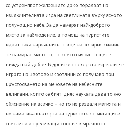
се устремяват желаещите да се порадват на
изключителната игра на светлината върху ясното
полунощно небе. За да намерят най-доброто
място за наблюдение, в помощ на туристите
идват така наречените ловци на полярно сияние,
те намират мястото, от което сиянието ще се
вижда най-добре. В древността хората вярвали, че
играта на цветове и светлини се получава при
кръстосването на мечовете на небесните
великани, които се бият, днес науката дава точно
обяснение на всичко – но то не разваля магията и
не намалява възторга на туристите от мигащите
светлини и преливащи тонове в мрачното