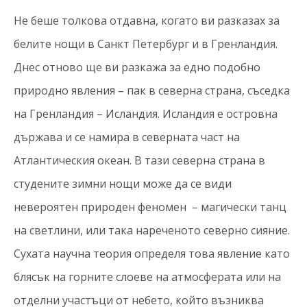
Не беше толкова отдавна, когато ви разказах за
белите нощи в Санкт Петербург и в Гренландия.
Днес отново ще ви разкажа за едно подобно
природно явления – пак в северна страна, съседка
на Гренландия – Исландия. Исландия е островна
държава и се намира в северната част на
Атлантическия океан. В тази северна страна в
студените зимни нощи може да се види
невероятен природен феномен – магически танц
на светлини, или така нареченото северно сияние.
Сухата научна теория определя това явление като
блясък на горните слоеве на атмосферата или на
отделни участъци от небето, който възниква